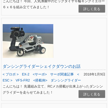
こんにちは！ 今回、人気沸騰中のビックタイヤ６輪キングイエロー
６ｘ６を組み立ててみました！
詳しく見る
ダンシングライダーシェイクダウンのお話
< プロポ >
EX-2
<サーボ>
サーボ関連記事
<
2018年1月9日
ESC >
VFS-FR2
<搭載例>
ダンシングライダー
こんにちは！ 先週組み立て、RCメカ搭載が出来上がったダンシン
グライダーを走らせてみました！
詳しく見る