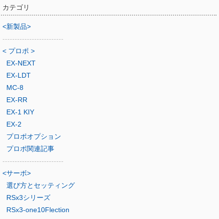
カテゴリ
<新製品>
-------------------------
< プロポ >
EX-NEXT
EX-LDT
MC-8
EX-RR
EX-1 KIY
EX-2
プロポオプション
プロポ関連記事
-------------------------
<サーボ>
選び方とセッティング
RSx3シリーズ
RSx3-one10Flection