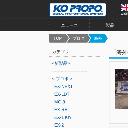
Engl
ニュース
製品
TOP
ブログ
海外
カテゴリ
「海外
<新製品>
-------------------------
< プロポ >
EX-NEXT
EX-LDT
MC-8
EX-RR
EX-1 KIY
EX-2