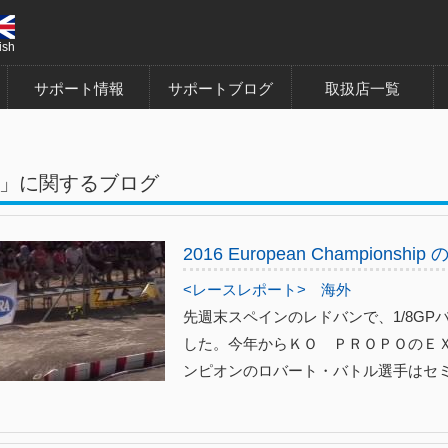
ish
サポート情報
サポートブログ
取扱店一覧
」に関するブログ
2016 European Championshi
<レースレポート>
海外
先週末スペインのレドバンで、1/8G
した。今年からＫＯ ＰＲＯＰＯのＥ
ンピオンのロバート・バトル選手はセミフ