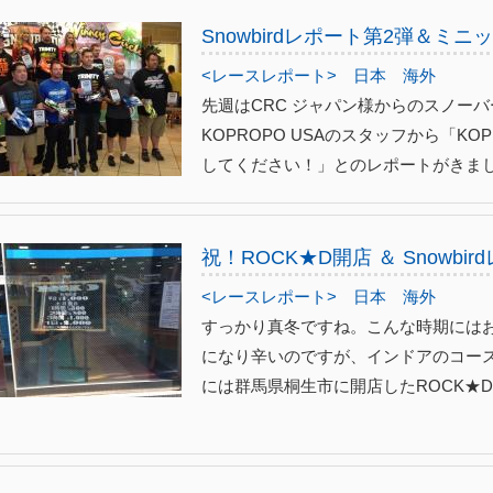
Snowbirdレポート第2弾＆ミ
<レースレポート>
日本
海外
先週はCRC ジャパン様からのスノー
KOPROPO USAのスタッフから「K
してください！」とのレポートがきました
祝！ROCK★D開店 ＆ Snowb
<レースレポート>
日本
海外
すっかり真冬ですね。こんな時期には
になり辛いのですが、インドアのコー
には群馬県桐生市に開店したROCK★D