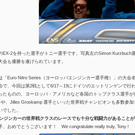
EX-2を持った選手がトニー選手です。写真左のSimon Kurzb
大会も優勝を遂げられています。
「Euro Nitro Series（ヨーロッパエンジンカー選手権）」
会で、今回は第2戦として6/17～19にドイツのエットリンゲンで
ったものの、ヨーロッパ・アメリカなど各国のトップクラス選手が
選手や、Jilles Groskamp 選手といった世界戦チャンピオンも
いでした。
はエンジンカーの世界戦クラスのレースでも十分な戦闘力があること
めでとうございます！ We congratulate really truly, Tony !