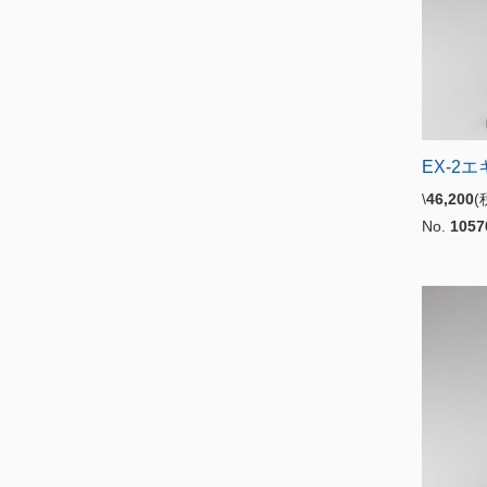
EX-2
\
46,200
No.
1057