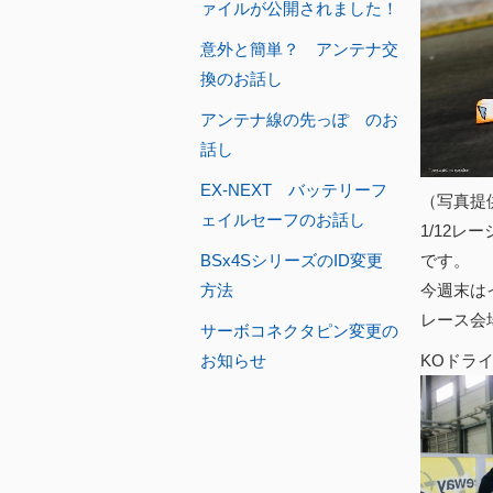
ァイルが公開されました！
意外と簡単？ アンテナ交
換のお話し
アンテナ線の先っぽ のお
話し
EX-NEXT バッテリーフ
（写真提
ェイルセーフのお話し
1/12
です。
BSx4SシリーズのID変更
今週末は
方法
レース会
サーボコネクタピン変更の
KOドラ
お知らせ