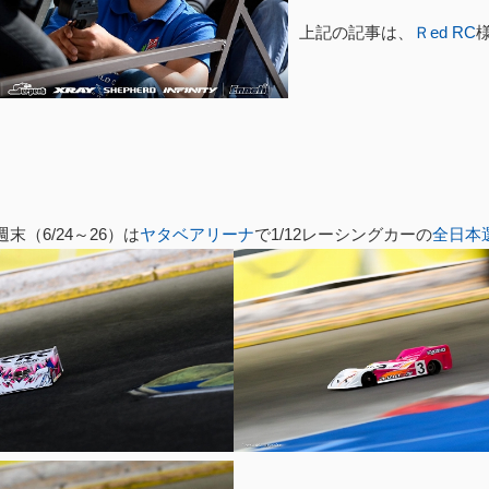
上記の記事は、
Ｒed RC
末（6/24～26）は
ヤタベアリーナ
で1/12レーシングカーの
全日本