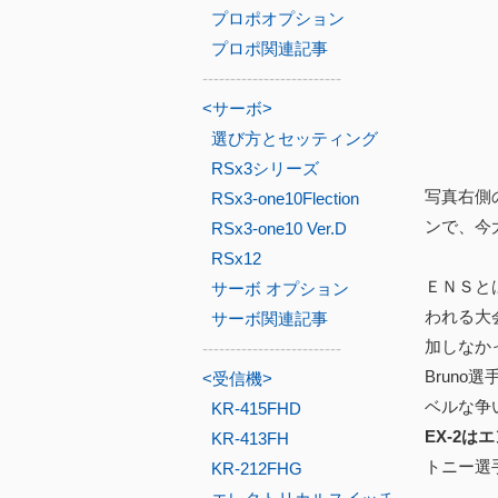
プロポオプション
プロポ関連記事
-------------------------
<サーボ>
選び方とセッティング
RSx3シリーズ
写真右側の
RSx3-one10Flection
ンで、今
RSx3-one10 Ver.D
RSx12
ＥＮＳとは
サーボ オプション
われる大
サーボ関連記事
加しなか
-------------------------
Bruno
<受信機>
ベルな争
KR-415FHD
EX-2
KR-413FH
トニー選手、お
KR-212FHG