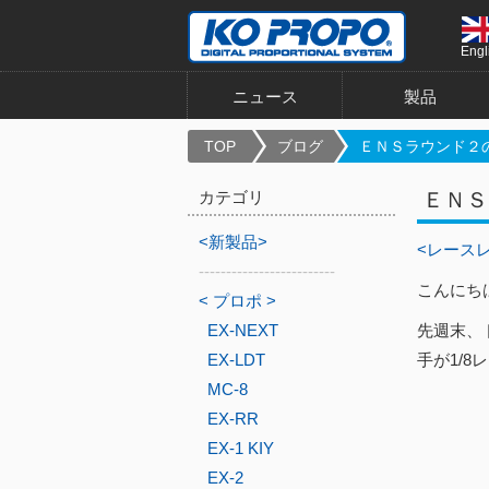
Engl
ニュース
製品
TOP
ブログ
ＥＮＳラウンド２
カテゴリ
ＥＮＳ
<新製品>
<レース
-------------------------
こんにち
< プロポ >
EX-NEXT
先週末、
EX-LDT
手が1/
MC-8
EX-RR
EX-1 KIY
EX-2