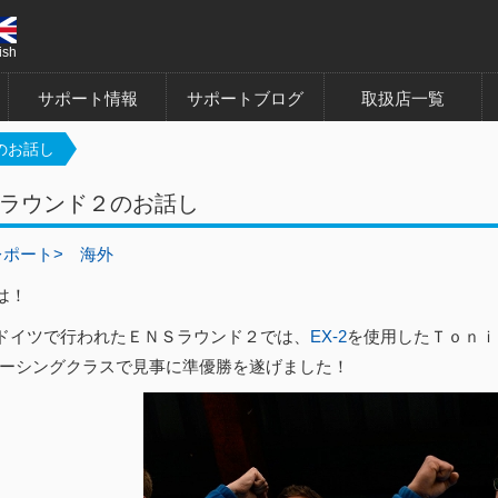
ish
サポート情報
サポートブログ
取扱店一覧
のお話し
ラウンド２のお話し
レポート>
海外
は！
ドイツで行われたＥＮＳラウンド２では、
EX-2
を使用したＴｏｎｉ
8レーシングクラスで見事に準優勝を遂げました！