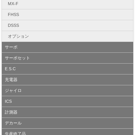
MX-F
FHSS
DSSS
オプション
サーボ
サーボセット
E.S.C
充電器
ジャイロ
ICS
計測器
デカール
生産終了品