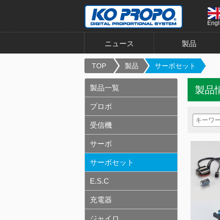
Engl
ニュース
製品
TOP
製品
サーボセット
製品一覧
製品
プロポ
受信機
サーボ
サーボセット
E.S.C
充電器
ジャイロ