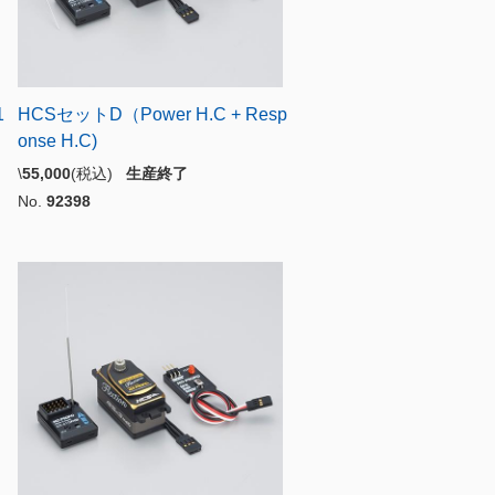
1
HCSセットD（Power H.C + Resp
onse H.C)
\
55,000
(税込)
生産終了
No.
92398