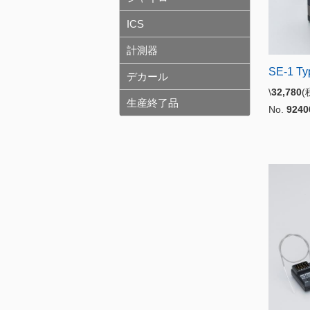
ICS
計測器
SE-1 T
デカール
\
32,780
生産終了品
No.
9240