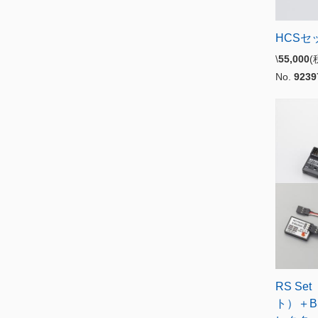
HCSセッ
\
55,000
No.
9239
RS Se
ト）＋BS