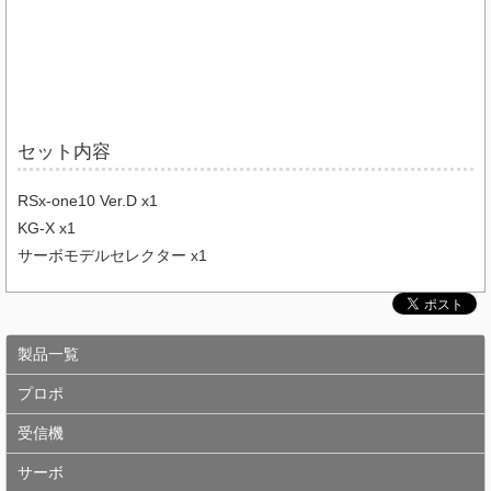
セット内容
RSx-one10 Ver.D x1
KG-X x1
サーボモデルセレクター x1
製品一覧
プロポ
受信機
サーボ