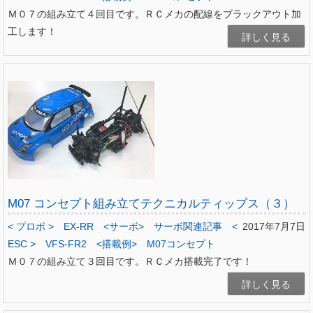
Ｍ０７の組み立て４回目です。ＲＣメカの配線をブラックアウト加
工します！
詳しく見る
M07 コンセプト組み立てテクニカルティップス（３）
< プロポ >
EX-RR
<サーボ>
サーボ関連記事
<
2017年7月7日
ESC >
VFS-FR2
<搭載例>
M07コンセプト
Ｍ０７の組み立て３回目です。ＲＣメカ搭載完了です！
詳しく見る