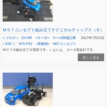
Ｍ０７コンセプト組み立てテクニカルティップス（６）
< プロポ >
EX-RR
<サーボ>
サーボ関連記事
2017年7月21日
< ESC >
VFS-FR2
<搭載例>
M07コンセプト
Ｍ０７の組み立て６回目です。いよいよ、コース初走行です。
詳しく見る