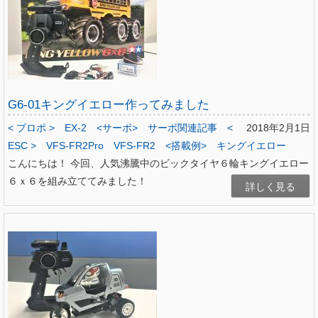
G6-01キングイエロー作ってみました
< プロポ >
EX-2
<サーボ>
サーボ関連記事
<
2018年2月1日
ESC >
VFS-FR2Pro
VFS-FR2
<搭載例>
キングイエロー
こんにちは！ 今回、人気沸騰中のビックタイヤ６輪キングイエロー
６ｘ６を組み立ててみました！
詳しく見る