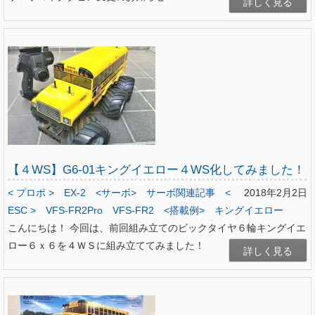
詳しく見る
【４WS】G6-01キングイエロー４WS化してみました！
< プロポ >
EX-2
<サーボ>
サーボ関連記事
<
2018年2月2日
ESC >
VFS-FR2Pro
VFS-FR2
<搭載例>
キングイエロー
こんにちは！ 今回は、前回組み立てのビックタイヤ６輪キングイエ
ロー６ｘ６を４ＷＳに組み立ててみました！
詳しく見る