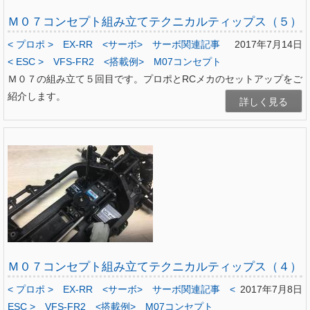
Ｍ０７コンセプト組み立てテクニカルティップス（５）
< プロポ >
EX-RR
<サーボ>
サーボ関連記事
2017年7月14日
< ESC >
VFS-FR2
<搭載例>
M07コンセプト
Ｍ０７の組み立て５回目です。プロポとRCメカのセットアップをご
紹介します。
詳しく見る
Ｍ０７コンセプト組み立てテクニカルティップス（４）
< プロポ >
EX-RR
<サーボ>
サーボ関連記事
<
2017年7月8日
ESC >
VFS-FR2
<搭載例>
M07コンセプト