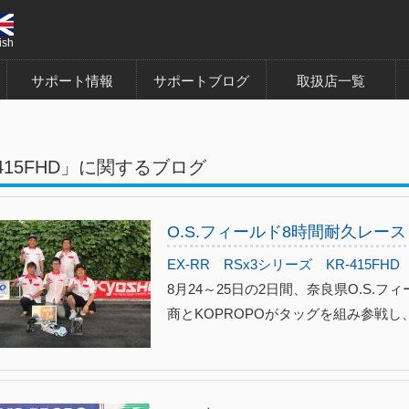
ish
サポート情報
サポートブログ
取扱店一覧
-415FHD」に関するブログ
O.S.フィールド8時間耐久レース
EX-RR
RSx3シリーズ
KR-415FHD
8月24～25日の2日間、奈良県O.S.
商とKOPROPOがタッグを組み参戦