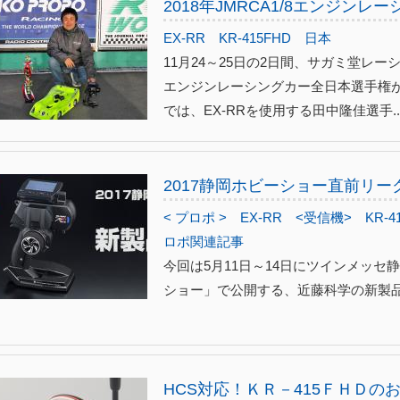
2018年JMRCA1/8エンジン
EX-RR
KR-415FHD
日本
11月24～25日の2日間、サガミ堂レーシ
エンジンレーシングカー全日本選手権が
では、EX-RRを使用する田中隆佳選手..
2017静岡ホビーショー直前リー
< プロポ >
EX-RR
<受信機>
KR-4
ロポ関連記事
今回は5月11日～14日にツインメッ
ショー」で公開する、近藤科学の新製
HCS対応！ＫＲ－415ＦＨＤの