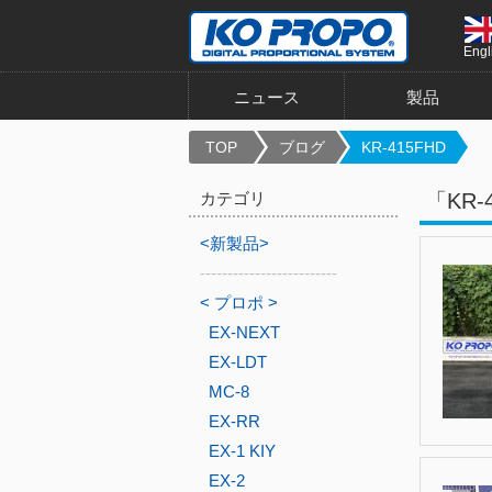
Engl
ニュース
製品
TOP
ブログ
KR-415FHD
カテゴリ
「KR
<新製品>
-------------------------
< プロポ >
EX-NEXT
EX-LDT
MC-8
EX-RR
EX-1 KIY
EX-2