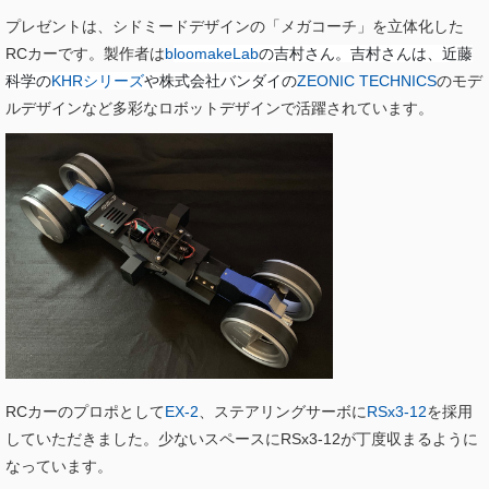
プレゼントは、シドミードデザインの「メガコーチ」を立体化した
RCカーです。製作者は
b
loomakeLab
の吉村さん。吉村さんは、近藤
科学の
KHRシリーズ
や株式会社バンダイの
ZEONIC TECHNICS
のモデ
ルデザインなど多彩なロボットデザインで活躍されています。
RCカーのプロポとして
EX-2
、ステアリングサーボに
RSx3-12
を採用
していただきました。少ないスペースにRSx3-12が丁度収まるように
なっています。