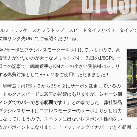
ルミトップケースとプラトップ、スピードタイプとパワータイプで
文頭リンク先URLでご確認くださいね。
Sx2サーボはブラシレスモーターを採用していますので、高
費電力が少ないのが大きなメリットです。先日の1/8GPレー
日本の記事で、嶋崎選手がKMカーの小さい受信機バッテリ
する燃費対策としてBSｘ２をご使用いただきました！
、嶋崎選手はRSｘ２からBSｘ２にサーボを変更しているの
「トルクとスピードに若干の影響はありますが、
シャーシ側
ィングでカバーできる範囲です！
」との事でした。弊社製品
ブラシレスサーボはコアレスモーターのサーボより少し出力
になってしまうので、
スペックに出ないレスポンス性能をい
るかがポイント
になります。「セッティングでカバーできる範囲」
。