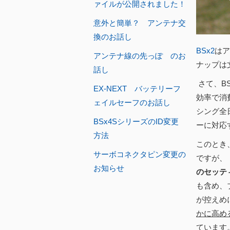
ァイルが公開されました！
意外と簡単？ アンテナ交
換のお話し
BSx2
はア
アンテナ線の先っぽ のお
ナップは
話し
さて、B
EX-NEXT バッテリーフ
効率で消
ェイルセーフのお話し
シング全
BSx4SシリーズのID変更
ーに対応
方法
このとき
サーボコネクタピン変更の
ですが、
お知らせ
のセッテ
も含め、
が控えめ
かに高め
ています