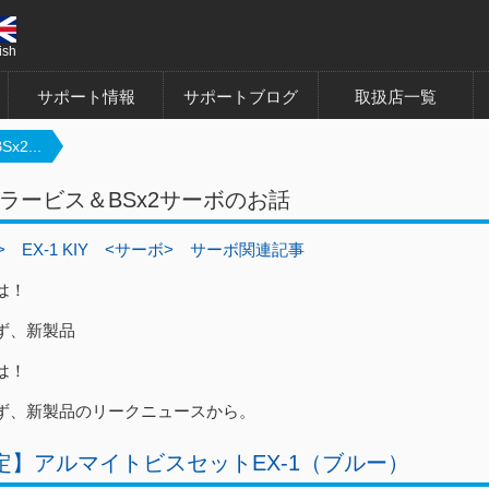
ish
サポート情報
サポートブログ
取扱店一覧
2...
ラービス＆BSx2サーボのお話
>
EX-1 KIY
<サーボ>
サーボ関連記事
は！
ず、新製品
は！
ず、新製品のリークニュースから。
定】アルマイトビスセットEX-1（ブルー）