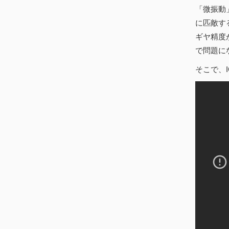
「微振動
に匹敵す
ギヤ精度
で問題に
そこで、