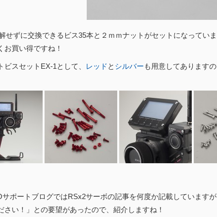
を分解せずに交換できるビス35本と２ｍｍナットがセットになってい
くお買い得ですね！
トビスセットEX-1として、
レッド
と
シルバー
も用意してありますの
OサポートブログではRSx2サーボの記事を何度か記載していますが
ださい！」との要望があったので、紹介しますね！