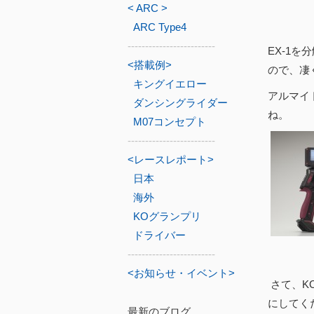
< ARC >
ARC Type4
-------------------------
EX-1
<搭載例>
ので、凄
キングイエロー
アルマイ
ダンシングライダー
ね。
M07コンセプト
-------------------------
<レースレポート>
日本
海外
KOグランプリ
ドライバー
-------------------------
<お知らせ・イベント>
さて、K
にしてく
最新のブログ