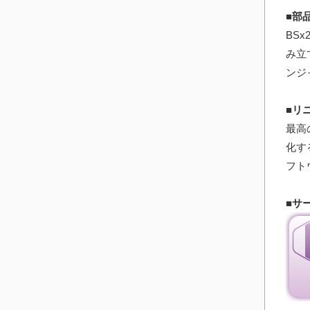
■部
BS
み立
ンジ
■リ
最高
化す
フト
■サ