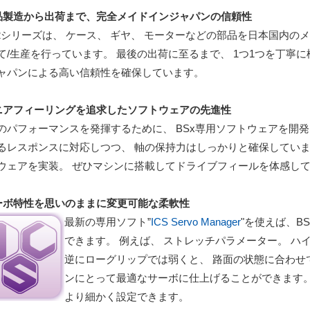
品製造から出荷まで、完全メイドインジャパンの信頼性
x2シリーズは、 ケース、 ギヤ、 モーターなどの部品を日本国内の
て/生産を行っています。 最後の出荷に至るまで、 1つ1つを丁寧
ャパンによる高い信頼性を確保しています。
ニアフィーリングを追求したソフトウェアの先進性
のパフォーマンスを発揮するために、 BSx専用ソフトウェアを開
るレスポンスに対応しつつ、 軸の保持力はしっかりと確保しています
ウェアを実装。 ぜひマシンに搭載してドライブフィールを体感し
ーボ特性を思いのままに変更可能な柔軟性
最新の専用ソフト”
ICS Servo Manager
"を使えば、B
できます。 例えば、 ストレッチパラメーター。 
逆にローグリップでは弱くと、 路面の状態に合わせ
ンにとって最適なサーボに仕上げることができます
より細かく設定できます。