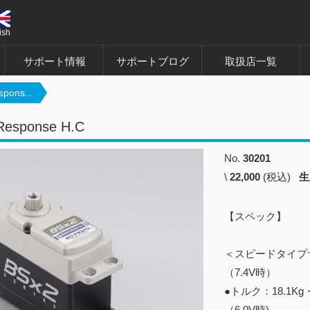
ish
サポート情報
サポートブログ
取扱店一覧
pons...
Response H.C
No.
30201
\
22,000
(税込)
生
【スペック】
＜スピードタイプ
（7.4V時）
●トルク：18.1Kg・
（6.0V時)