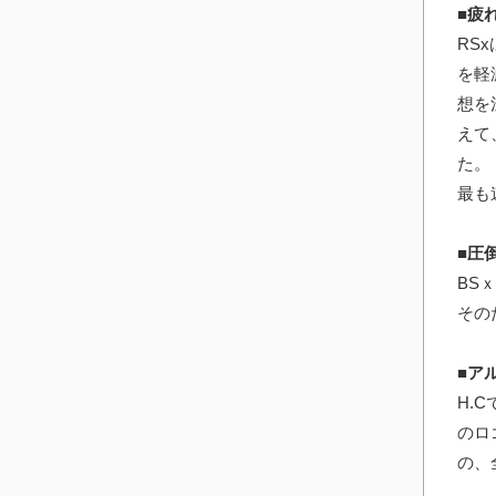
■疲
RS
を軽
想を
えて
た。
最も
■圧
BS
その
■ア
H.
のロ
の、