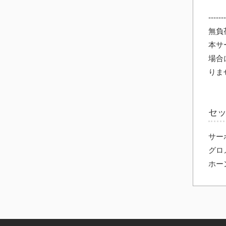
---
無負
本サ
場合
りま
セ
サー
グロ
ホー