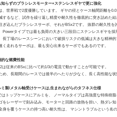
れ知らずのブラシレスモーター+ステンレスギヤで更に強化
xは、世界戦で2度優勝しています。 ギヤの径とケース軸間距離を0.
減するなど、試作を繰り返し精度や耐久性を徹底的に突き詰めた結果
注ぎ込んだブラシレスサーボ、それがBSx2です。 抜群の耐久性
、Powerタイプでは最も負荷の大きい三段目にステンレスギヤを
 長丁場のレースシーンにおいて破損リスクの低減は大きな精神的
速く走れるサーボは、最も安心出来るサーボでもあるのです。
倒的な燃費性能
ｘ2は従来のBSxに比べて約1/3の電流で動かすことが可能です。
ため、長期間のレースでは後半のへたりが少なく、長く高性能な状
ルミ製/メタル軸受けケースは,生まれながらのタフネス仕様
Cではトップケースにアルミを、 ノーマルタイプは高強度な特殊樹脂
ゴをレーザーで刻み込み、モーターと回路の放熱を担い、熱ダレ知
全身を覆うケースの持つ高い耐久性は、 マシントラブルという名の