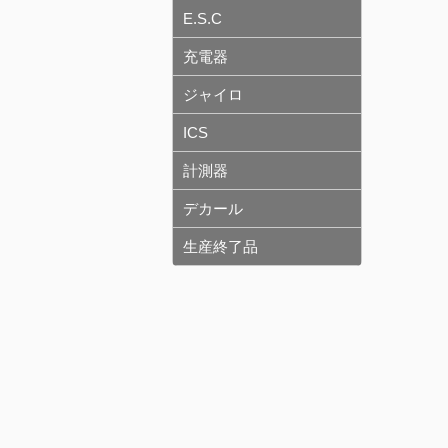
E.S.C
充電器
ジャイロ
ICS
計測器
デカール
生産終了品