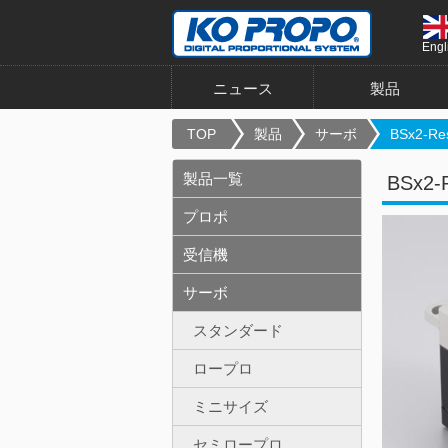
Engl
ニュース
製品
TOP
製品
サーボ
BSx2-Res
製品一覧
BSx2-
プロポ
受信機
サーボ
スタンダード
ロープロ
ミニサイズ
セミロープロ