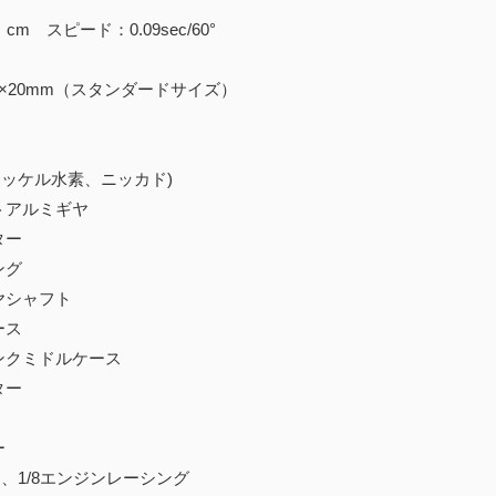
cm スピード：0.09sec/60°
.5×20mm（スタンダードサイズ）
ニッケル水素、ニッカド)
トアルミギヤ
ター
ング
ヤシャフト
ース
ンクミドルケース
ター
ー
ー、1/8エンジンレーシング