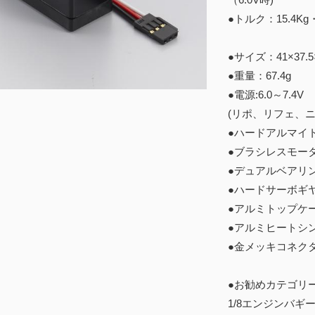
●トルク：15.4Kg・
●サイズ：41×37
●重量：67.4g
●電源:6.0～7.4V
(リポ、リフェ、
●ハードアルマイ
●ブラシレスモー
●デュアルベアリ
●ハードサーボギ
●アルミトップケ
●アルミヒートシ
●金メッキコネク
●お勧めカテゴリ
1/8エンジンバギ