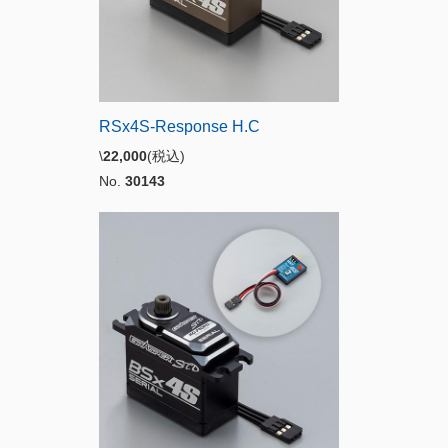
RSx4S-Response H.C
\
22,000
(税込)
No.
30143