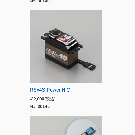
No.
30146
RSx4S-Power H.C
\
22,000
(税込)
No.
30145