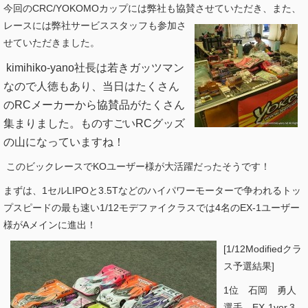
今回のCRC/YOKOMOカップには弊社も協賛させていただき、
また、
レースには弊社サービススタッフも参加さ
せていただきました。
kimihiko-yano社長は若きガッツマン
なので
人徳もあり、当日はたくさん
のRCメーカーから協賛品がたくさん
集まりました。ものすごい
RCグッズ
の山になっていますね！
このビックレースでKOユーザー様が大活躍だったそうです！
まずは、1セルLIPOと3.5Tなどのハイパワーモーターで争われるトッ
プスピードの最も速い1/12モデファイクラスでは4名のEX-1ユーザー
様がAメインに進出！
[1/12Modifiedクラ
ス予選結果]
1位 石岡 勇人
選手 EX-1ver.3