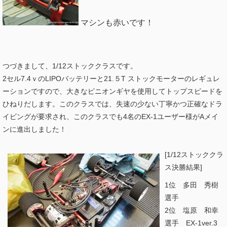
マシンも赤いです！
つづきまして、1/12ストッククラスです。
2セル7.4ｖのLIPOバッテリーと21.５T ストックモーターのレギュレ
ーションですので、大きなピニオンギヤを使用してトップスピードを
ひねりだします。このクラスでは、失速の少ない丁寧かつ正確なドラ
イビングが要求され、このクラスでも4名のEX-1ユーザー様がAメイ
ンに進出しました！
[1/12ストッククラ
ス決勝結果]
1位 多田 秀樹
選手
2位 塩原 和幸
選手 EX-1ver.3