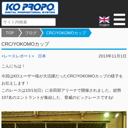
English
TOP
ブログ
CRC/YOKOMOカップ
CRC/YOKOMOカップ
<レースレポート>
日本
2013年11月1日
こんにちは！
今回はKOユーザー様が大活躍だったCRC/YOKOMOカップの様子を
お伝えします！
このレースは10/13(日）に谷田部アリーナで開催されました。総勢
107名のエントラントが集結した、脅威のビックレースですね!