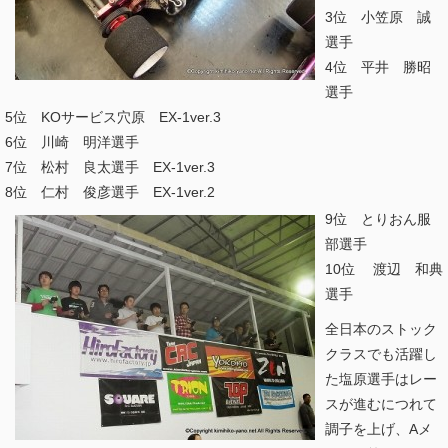
3位 小笠原 誠
選手
4位 平井 勝昭
選手
5位 KOサービス穴原 EX-1ver.3
6位 川崎 明洋選手
7位 松村 良太選手 EX-1ver.3
8位 仁村 俊彦選手 EX-1ver.2
9位 とりおん服
部選手
10位 渡辺 和典
選手
全日本のストック
クラスでも活躍し
た塩原選手はレー
スが進むにつれて
調子を上げ、Aメ