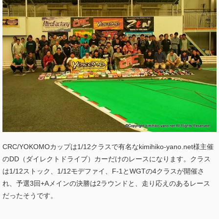
CRC/YOKOMOカップは1/12クラスで有名なkimihiko-yano.net様主催
のDD（ダイレクトドライブ）カーだけのレースになります。クラス
は1/12ストック、1/12モデファイ、F-1とWGTの4クラスが開催さ
れ、予選3回+Aメインの決勝は2ラウンドと、走り応えのあるレース
だったそうです。