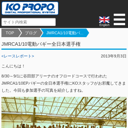
English
TOP
ブログ
JMRCA1/10電動バ...
JMRCA1/10電動バギー全日本選手権
<レースレポート>
2013年9月3日
こんにちは！
8/30～9/1に谷田部アリーナのオフロードコースで行われた
JMRCA1/10EPバギーの全日本選手権にKOスタッフがお邪魔してきま
した。今回も参加選手の写真を紹介しますね。