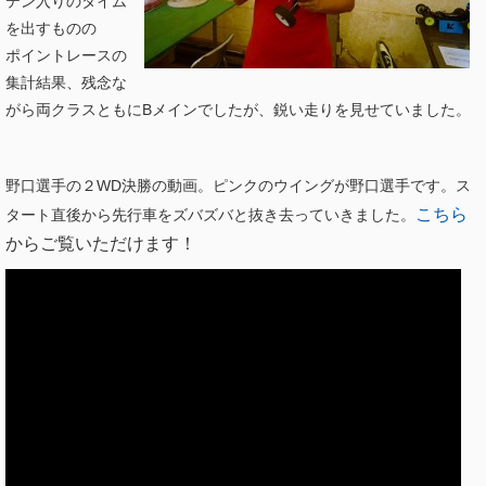
テン入りのタイム
を出すものの
ポイントレースの
集計結果、残念な
がら両クラスともにBメインでしたが、鋭い走りを見せていました。
野口選手の２WD決勝の動画。ピンクのウイングが野口選手です。ス
こちら
タート直後から先行車をズバズバと抜き去っていきました。
からご覧いただけます！