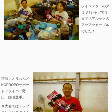
ツインスターのタ
ミヤTシャツで３
日間ペアルックの
アツアツカップル
でした！
京商／とりおん／
KOPROPOサポー
トドライバー野
口 国明選手。
今大会ではトップ