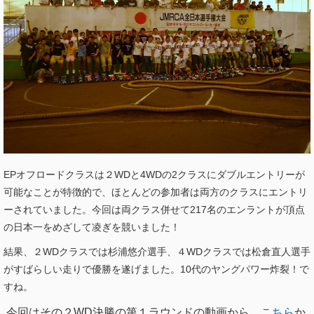
EPオフロードクラスは２WDと4WDの2クラスにダブルエントリーが
可能なことが特徴的で、ほとんどの参加者は両方のクラスにエントリ
ーされていました。今回は両クラス併せて217名のエンラントが頂点
の日本一をめざして凌ぎを競いました！
結果、２WDクラスでは杉浦悠介選手、４WDクラスでは松倉直人選手
がすばらしい走りで優勝を遂げました。10代のヤングパワー炸裂！で
すね。
今回はその２WD決勝の第１ラウンドの動画から。
こちら
か