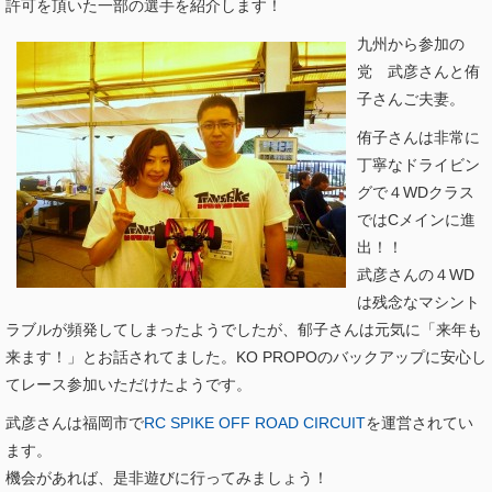
許可を頂いた一部の選手を紹介します！
九州から参加の
党 武彦さんと侑
子さんご夫妻。
侑子さんは非常に
丁寧なドライビン
グで４WDクラス
ではCメインに進
出！！
武彦さんの４WD
は残念なマシント
ラブルが頻発してしまったようでしたが、郁子さんは元気に「来年も
来ます！」とお話されてました。KO PROPOのバックアップに安心し
てレース参加いただけたようです。
武彦さんは福岡市で
RC SPIKE OFF ROAD CIRCUIT
を運営されてい
ます。
機会があれば、是非遊びに行ってみましょう！