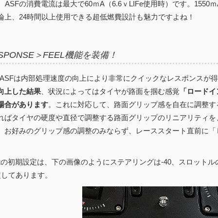
T4 ASFの消費電流は最大で60ｍA（6.6ｖLIFe使用時）です。1550
論上、24時間以上使用できる超低燃費設計も魅力ですよね！
SPONSE＞FEEL機能を装備！
IT4 ASFは内部処理速度の向上により非常にクイックなレスポンスが
向上した結果
、状況によってはタイヤが路面を掴む感覚
「ロードイ
場合があります
。これに対応して、路面グリップ感を自在に調整する
ればタイヤの硬度や直径で調整する路面グリップのリニアリティを、+
。お好みのグリップ感の調整のみならず、レーススタート直前に「
機能の初期設定は、下の画像のようにステアリングは-40、スロットル
定してあります。