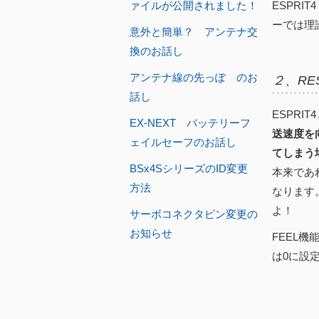
ァイルが公開されました！
ESPRI
ーでは理
意外と簡単？ アンテナ交
換のお話し
アンテナ線の先っぽ のお
２、RE
話し
ESPR
EX-NEXT バッテリーフ
送速度を
ェイルセーフのお話し
てしまう
BSx4SシリーズのID変更
本来であ
方法
なります
よ！
サーボコネクタピン変更の
お知らせ
FEEL
は0に設