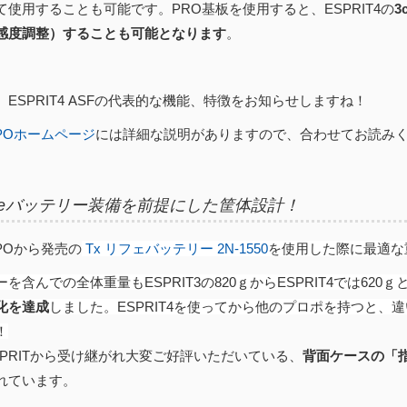
て使用することも可能です。PRO基板を使用すると、ESPRIT4の
感度調整）することも可能となります
。
ESPRIT4 ASFの代表的な機能、特徴をお知らせしますね！
RPOホームページ
には詳細な説明がありますので、合わせてお読み
Feバッテリー装備を前提にした筐体設計！
OPOから発売の
Tx リフェバッテリー 2N-1550
を使用した際に最適な
を含んでの全体重量もESPRIT3の820ｇからESPRIT4では620ｇ
化を達成
しました。ESPRIT4を使ってから他のプロポを持つと、
！
SPRITから受け継がれ大変ご好評いただいている、
背面ケースの「
れています。