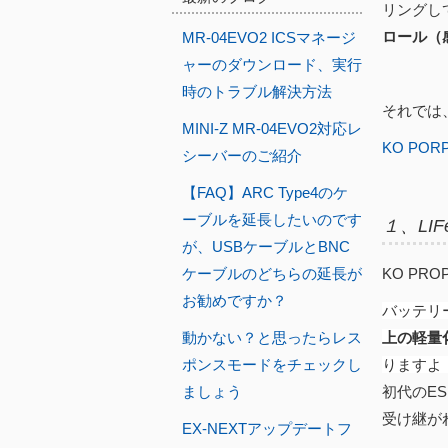
リングし
ロール（
MR-04EVO2 ICSマネージ
ャーのダウンロード、実行
時のトラブル解決方法
それでは、
MINI-Z MR-04EVO2対応レ
KO PO
シーバーのご紹介
【FAQ】ARC Type4のケ
ーブルを延長したいのです
１、LI
が、USBケーブルとBNC
ケーブルのどちらの延長が
KO PR
お勧めですか？
バッテリー
動かない？と思ったらレス
上の軽量
ポンスモードをチェックし
りますよ
ましょう
初代のE
受け継が
EX-NEXTアップデートフ