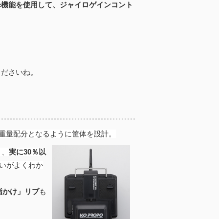
3c機能を使用して、ジャイロゲインコント
くださいね。
重量配分となるように筐体を設計。
と、
実に30％以
違いがよくわか
指かけ」リブ
も