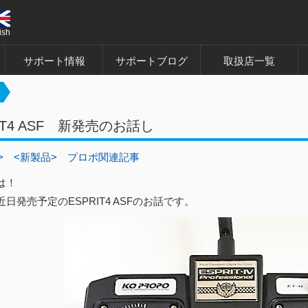
ish
サポート情報
サポートブログ
取扱店一覧
IT4 ASF 新発売のお話し
>
<新製品>
プロポ関連記事
は！
日発売予定のESPRIT4 ASFのお話です。