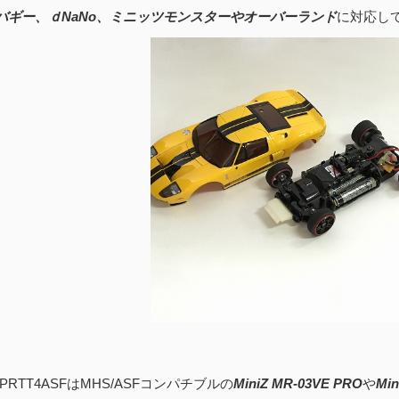
バギー、ｄNaNo、ミニッツモンスターやオーバーランド
に対応し
PRTT4ASFはMHS/ASFコンパチブルの
MiniZ MR-03VE PRO
や
Min