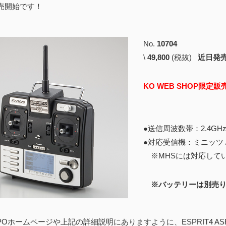
売開始です！
No.
10704
\
49,800
(税抜)
近日発
KO WEB SHOP限定
●送信周波数帯：2.4GHz
●対応受信機：ミニッツ / dNa
※MHSには対応してい
※バッテリーは別売り
OPOホームページや上記の詳細説明にありますように、ESPRIT4 AS