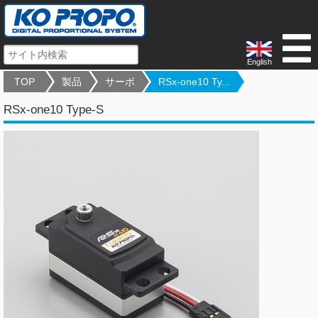
English
TOP
製品
サーボ
RSx-one10 Ty...
RSx-one10 Type-S