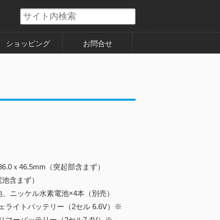
ショッピング
お問合せ
36.0ｘ46.5mm（突起部含まず）
（電池含まず）
池、ニッケル水素電池×4本（別売）
トバッテリー（2セル 6.6V）※
バッテリー（2セル7.4V）※