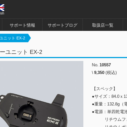
ish
サポート情報
サポートブログ
取扱店一覧
ニット EX-2
ーユニット EX-2
No.
10557
\
9,350
(税込)
【スペック】
●サイズ：84.0ｘ1
●重量：132.8g
●電源：単四乾電
リチウムフェライ
リチウムポリマー