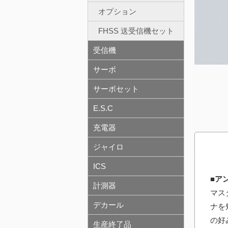
オプション
FHSS 送受信機セット
受信機
サーボ
サーボセット
E.S.C
充電器
ジャイロ
ICS
■ア
計測器
マス
デカール
ナを
の好
生産終了品