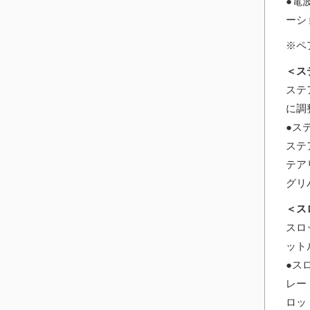
●電
ーシ
※ペ
＜ス
ステ
に調
●ス
ステ
テア
グリ
＜ス
スロ
ット
●ス
レー
ロッ