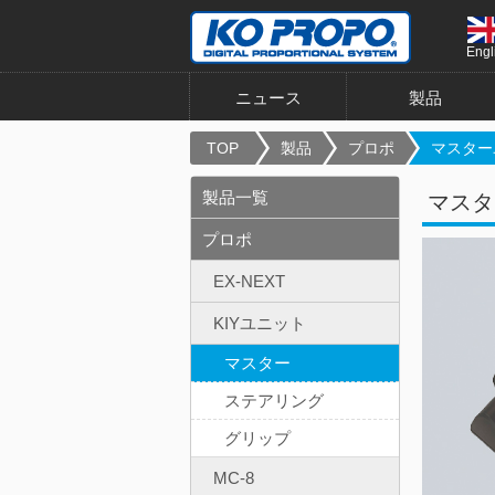
Engl
ニュース
製品
TOP
製品
プロポ
マスターユ
製品一覧
マスタ
プロポ
EX-NEXT
KIYユニット
マスター
ステアリング
グリップ
MC-8