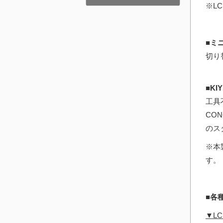
※L
■ミ
切り
■KI
工具不
CO
のス
※本
す。
■各
▼L