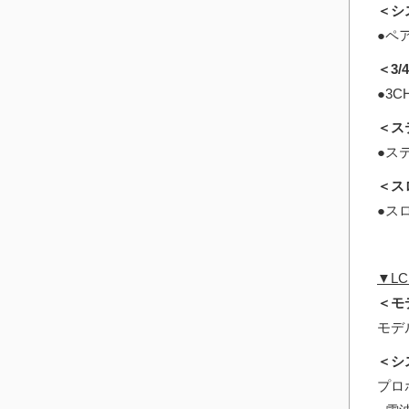
＜シ
●ペ
＜3/
●3
＜ス
●ス
＜ス
●ス
▼L
＜モ
モデ
＜シ
プロ