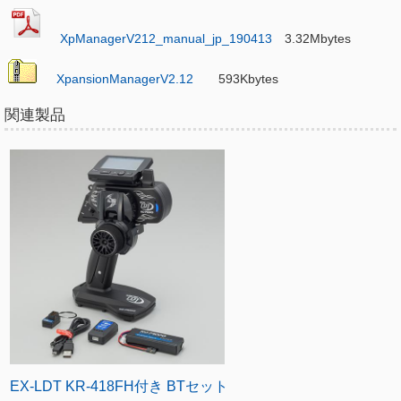
XpManagerV212_manual_jp_190413
3.32Mbytes
XpansionManagerV2.12
593Kbytes
関連製品
EX-LDT KR-418FH付き BTセット