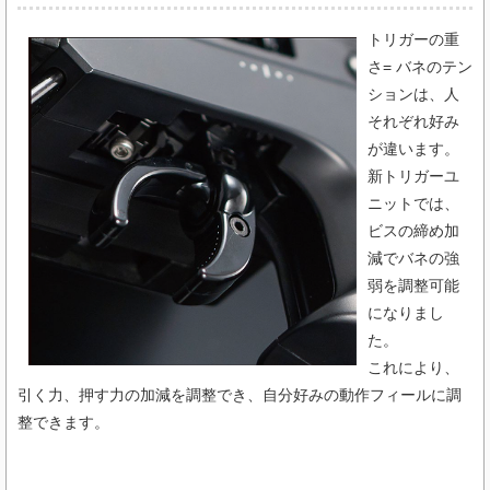
トリガーの重
さ= バネのテン
ションは、人
それぞれ好み
が違います。
新トリガーユ
ニットでは、
ビスの締め加
減でバネの強
弱を調整可能
になりまし
た。
これにより、
引く力、押す力の加減を調整でき、自分好みの動作フィールに調
整できます。