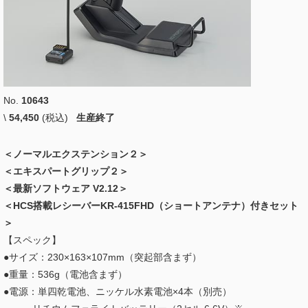
No.
10643
\
54,450
(税込)
生産終了
＜ノーマルエクステンション２​＞
＜エキスパートグリップ２＞
＜最新ソフトウェア V2.12＞
＜HCS搭載レシーバーKR-415FHD（ショートアンテナ）付きセット
＞
【スペック】
●サイズ：230×163×107mm（突起部含まず）
●重量：536g（電池含まず）
●電源：単四乾電池、ニッケル水素電池×4本（別売）