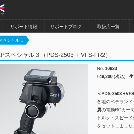
ish
サポート情報
サポートブログ
取扱店一覧
Pスペシャル...
 EPスペシャル３（PDS-2503 + VFS-FR2）
No.
10623
\
46,200
(税込)
生
＜PDS-2503 +V
各地のベテランド
属
の電動RCカー
トルク・スピード
をセットしました