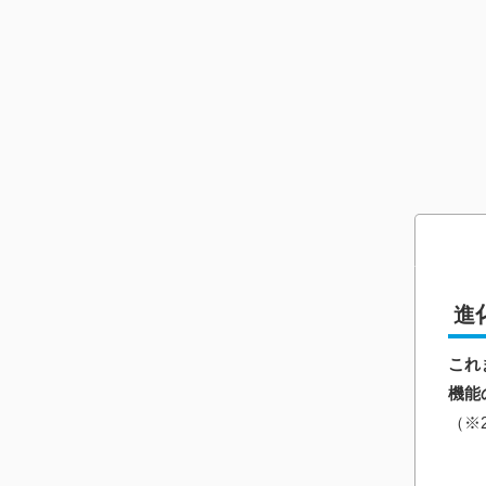
進
これ
機能
（​