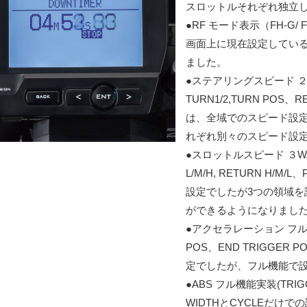
スロットルそれぞれ独立
●RF モード表示（FH-G/ FH
画面上に現在設定している
ました。
●ステアリングスピード ２
TURN1/2,TURN POS、
は、全域でのスピード設定
れぞれ別々のスピード設
●スロットルスピード ３WA
L/M/H, RETURN H/M
設定でしたが3つの領域を
ができるようになりまし
●アクセラレーション フル機
POS、END TRIGGER
定でしたが、フル機能で
●ABS フル機能実装(TRIG
WIDTHとCYCLEだけ