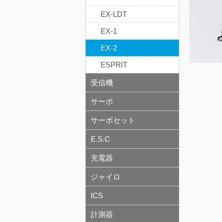
EX-LDT
EX-1
EX-2
ESPRIT
受信機
サーボ
サーボセット
E.S.C
充電器
ジャイロ
ICS
計測器