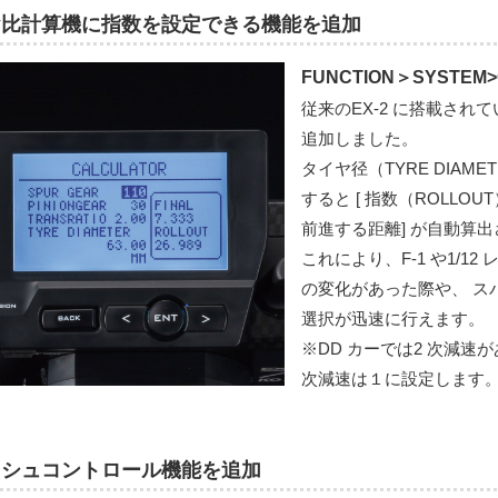
ヤ比計算機に指数を設定できる機能を追加
FUNCTION＞SYSTEM
従来のEX-2 に搭載され
追加しました。
タイヤ径（TYRE DIA
すると [ 指数（ROLLO
前進する距離] が自動算
これにより、F-1 や1/1
の変化があった際や、 ス
選択が迅速に行えます。
※DD カーでは2 次減速
次減速は１に設定します
ッシュコントロール機能を追加