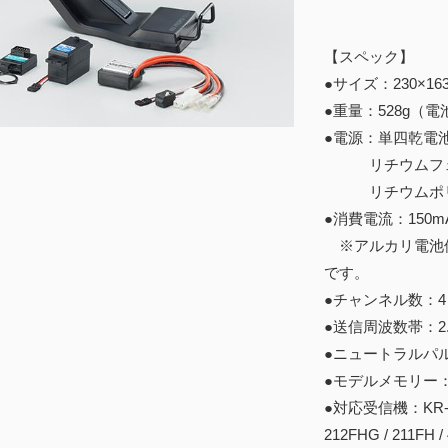
【スペック】
●サイズ：230×1
●重量：528g（
●電源：単四乾電
リチウムフェライ
リチウムポリマー
●消費電流：150m
※アルカリ電池使
です。
●チャンネル数：4
●送信周波数帯：2.
●ニュートラルパルス
●モデルメモリー：
●対応受信機：KR-418F
212FHG / 211FH /