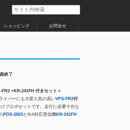
ショッピング
お問合せ
産終了
FS-FR2 +KR-241FH 付きセット＞
ライバーにも大変人気の高い
VFS-FR2
付
向けプロポセットです。走行に必要十分な
の
PDS-2503
と4ch対応受信機
KR-241FH
。