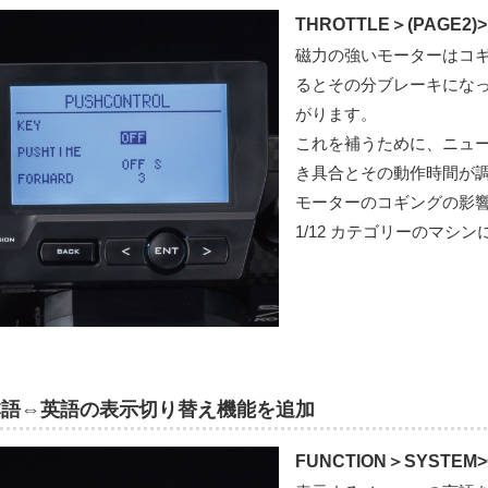
THROTTLE＞(PAGE2)
磁力の強いモーターはコ
るとその分ブレーキにな
がります。
これを補うために、ニュ
き具合とその動作時間が
モーターのコギングの影響を
1/12 カテゴリーのマシ
本語⇔英語の表示切り替え機能を追加
FUNCTION＞SYSTEM>