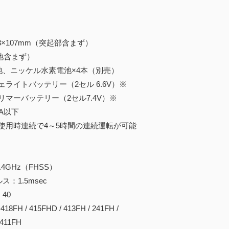
63×107mm（突起部含まず）
電池含まず）
池、ニッケル水素電池×4本（別売）
トバッテリー（2セル 6.6V）※
バッテリー（2セル7.4V）※
A以下
用時連続で4～5時間の連続運転が可能
4GHz（FHSS）
：1.5msec
40
H / 415FHD / 413FH / 241FH /
 411FH