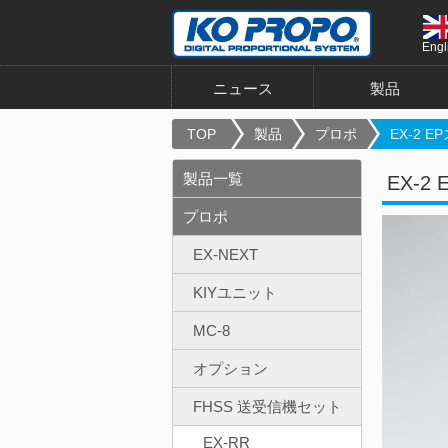
Engl
ニュース
製品
TOP
製品
プロポ
EX-2 E
製品一覧
EX-2
プロポ
EX-NEXT
KIYユニット
MC-8
オプション
FHSS 送受信機セット
EX-RR