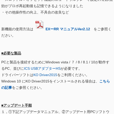
効がプロポ再起動後も記憶できるようになりました
・その他操作性の向上、不具合の改良など
新機能の使用方法は
EXーRR マニュアルVer2.12
をご参照く
ださい。
■必要な製品
PCと製品を接続するためにWindows vista / ７ / 8 / 8.1 / 10が動作す
るPC、並びに
ICS USBアダプターHS
が必要です。
ドライバーソフトは
KO Driver2015
をご利用ください。
Windows 10 にKO Driver2015をインストールされる場合は、
こちら
の記事
をご参照ください。
■アップデート手順
１，①下記アップデータマニュアル、②アップデート用PCソフトウ