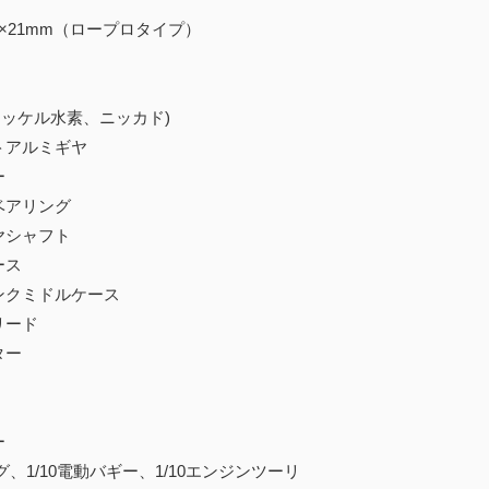
26×21mm（ロープロタイプ）
ニッケル水素、ニッカド)
トアルミギヤ
ー
ベアリング
ヤシャフト
ース
ンクミドルケース
リード
ター
ー
グ、1/10電動バギー、1/10エンジンツーリ