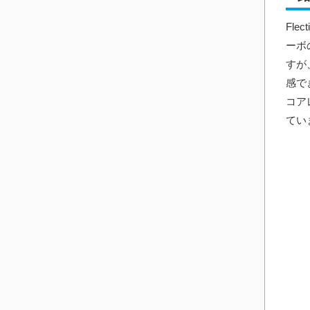
Fl
ーボ
すが
感で
コア
てい