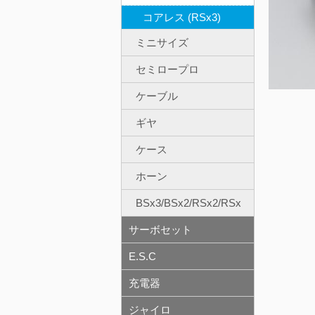
コアレス (RSx3)
ミニサイズ
セミロープロ
ケーブル
ギヤ
ケース
ホーン
BSx3/BSx2/RSx2/RSx
サーボセット
E.S.C
充電器
ジャイロ