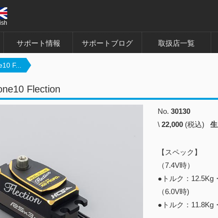
ish
サポート情報
サポートブログ
取扱店一覧
10 F...
ne10 Flection
No.
30130
\
22,000
(税込)
生
【スペック】
（7.4V時）
●トルク：12.5Kg・
（6.0V時)
●トルク：11.8Kg・