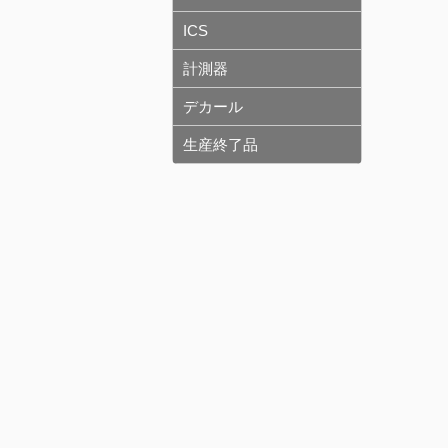
ICS
計測器
デカール
生産終了品