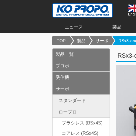
Engl
ニュース
製品
TOP
製品
サーボ
RSx3-one
製品一覧
RSx3-o
プロポ
受信機
サーボ
スタンダード
ロープロ
ブラシレス (BSx4S)
コアレス (RSx4S)