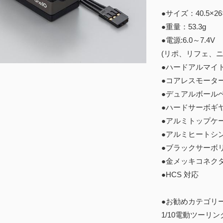
●サイズ：40.5×
●重量：53.3g
●電源:6.0～7.4V
(リポ、リフェ、
●ハードアルマイ
●コアレスモータ
●デュアルボール
●ハードサーボギ
●アルミトップケ
●アルミヒートシ
●ブラックサーボ
●金メッキコネク
●HCS 対応
●お勧めカテゴリ
1/10電動ツーリン