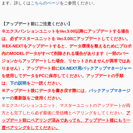
ます。詳しくは
こちらのページ
をご参照ください。
【アップデート前にご注意ください】
※エクスパンションユニットをVer.3.00以降にアップデートする場合
は、必ずマスターユニットを Ver.3.00にアップデートしてください。
※EX-NEXTをアップデートすると、データ環境を整えるためにプロポ
内のMODELデータがすべて削除される場合があります（一部のバー
ジョンからアップデートした場合、リセットされませんが異常ではあ
りません）。アップデート前に
EX-NEXT用バックアップマネージャー
を使用してデータをPCに保存してください。
アップデートの手順
は、
下の説明
をご一読ください。
※アップデート後にデータを書き戻す際には、
バックアップマネージ
ャー
の最新版をご使用ください。
※エクスパンションユニット、マスターユニットのアップデートが両
方とも完了したら必ず最後に受信機とペアリングをしてください。
ア
ップデート前にペアリング済みであっても、アップデート後にもう一
度ペアリングをしてください。