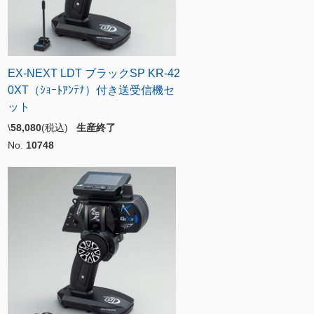
EX-NEXT LDT ブラックSP KR-42
0XT（ｼｮｰﾄｱﾝﾃﾅ）付き送受信機セ
ット
\
58,080
(税込)
生産終了
No.
10748