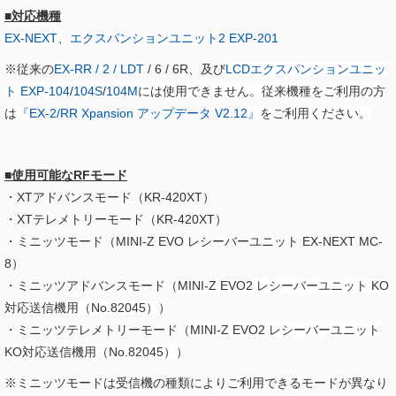
■対応機種
EX-NEXT
、
エクスパンションユニット2 EXP-201
※従来の
EX-RR / 2 / LDT
/ 6 / 6R、及び
LCDエクスパンションユニッ
ト EXP-104
/
104S
/
104M
には使用できません。従来機種をご利用の方
は
『
EX-2/RR Xpansion アップデータ V2.12​
』
をご利用ください。
■使用可能なRFモード
・XTアドバンスモード（KR-420XT）
・XTテレメトリーモード（KR-420XT）
・ミニッツモード（MINI-Z EVO レシーバーユニット EX-NEXT MC-
8）
・ミニッツアドバンスモード（
MINI-Z EVO2 レシーバーユニット KO
対応送信機用（No.82045）
）
・ミニッツテレメトリーモード（
MINI-Z EVO2 レシーバーユニット
KO対応送信機用（No.82045）
）
※ミニッツモードは受信機の種類によりご利用できるモードが異なり