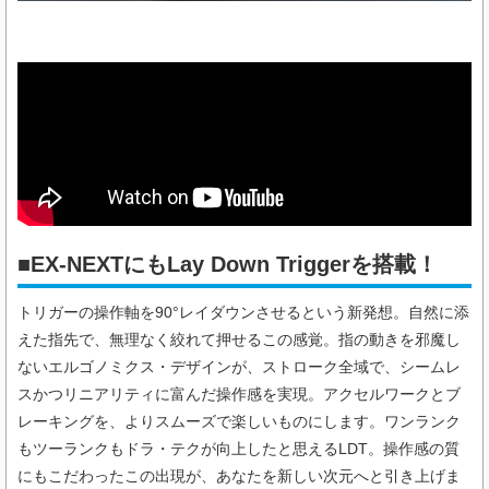
■EX-NEXTにもLay Down Triggerを搭載！
トリガーの操作軸を90°レイダウンさせるという新発想。自然に添
えた指先で、無理なく絞れて押せるこの感覚。指の動きを邪魔し
ないエルゴノミクス・デザインが、ストローク全域で、シームレ
スかつリニアリティに富んだ操作感を実現。アクセルワークとブ
レーキングを、よりスムーズで楽しいものにします。ワンランク
もツーランクもドラ・テクが向上したと思えるLDT。操作感の質
にもこだわったこの出現が、あなたを新しい次元へと引き上げま