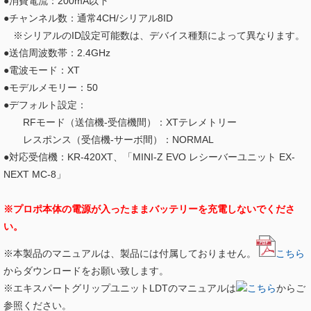
●消費電流：200mA以下
●チャンネル数：通常4CH/シリアル8ID
※シリアルのID設定可能数は、デバイス種類によって異なります。
●送信周波数帯：2.4GHz
●電波モード：XT
●モデルメモリー：50
●デフォルト設定：
RFモード（送信機-受信機間）：XTテレメトリー
レスポンス（受信機-サーボ間）：NORMAL
●対応受信機：KR-420XT、「MINI-Z EVO レシーバーユニット EX-
NEXT MC-8」
※プロポ本体の電源が入ったままバッテリーを充電しないでくださ
い。
※本製品のマニュアルは、製品には付属しておりません。
こちら
からダウンロードをお願い致します。
※エキスパートグリップユニットLDTのマニュアルは
こちら
からご
参照ください。