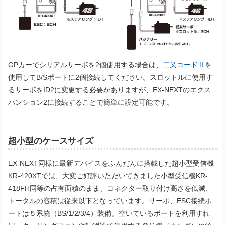
GPカーでシリアルサーボを2個使用する場合は、
二又コードⅡ
を
使用してB/Sポートに2個接続してください。スロットルに使用す
るサーボをID2に変更する必要がありますが、EX-NEXTのエクス
パンション2に接続することで簡単に設定可能です。
超小型のケースサイズ
EX-NEXT同様に最新デバイスをふんだんに搭載した超小型受信機
KR-420XTでは、大変ご好評いただいてきました小型受信機KR-
418FH同等の占有面積のまま、コネクター取り付け高さを低減、
トータルの容積は従来以下となっています。サーボ、ESC接続ポ
ートは５系統（BS/1/2/3/4）装備。空いているポートを利用すれ