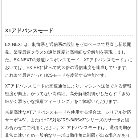
XTアドバンスモード
EX-NEXTは、制御系と通信系の設計をゼロベースで見直し新規開
発。業界最速クラスの通信速度と高精細な分解能を実現しまし
た。EX-NEXTの最速レスポンスモード「XTアドバンスモード」に
おいては、EX-RRに比べて約３倍の通信速度を達成しています。
これまで最速だったHCSモードを凌駕する性能です。
XTアドバンスモードの高速通信により、マシンへ送信できる情報
密度が向上。かつてない高精細、高分解能制御がもたらす「きめ
細かく滑らかな操縦フィーリング」をご体感いただけます。
※超高速なXTアドバンスモードを使用する場合は、シリアル対応
サーボ”4S”、またはHCS対応"RSx3/BSx3"シリーズのサーボと組
み合わせてご利用ください。XTアドバンスモードは、通信周期が
非常に速いため一般的なサーボは動作角に制限が出る場合があり