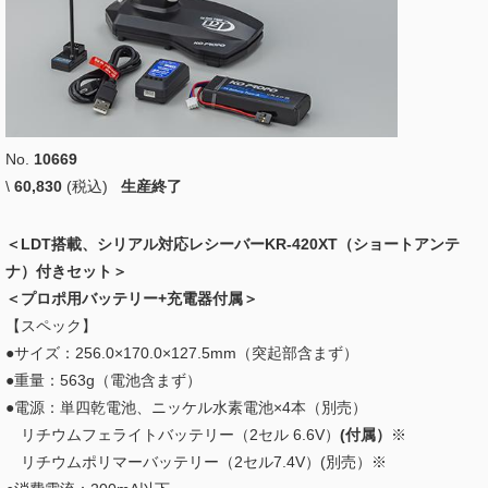
No.
10669
\
60,830
(税込)
生産終了
＜LDT搭載、シリアル対応レシーバーKR-420XT（ショートアンテ
ナ）付きセット＞
＜プロポ用バッテリー+充電器付属＞
【スペック】
●サイズ：256.0×170.0×127.5mm（突起部含まず）
●重量：563g（電池含まず）
●電源：単四乾電池、ニッケル水素電池×4本（別売）
リチウムフェライトバッテリー（2セル 6.6V）
(付属）
※
リチウムポリマーバッテリー（2セル7.4V）(別売）※