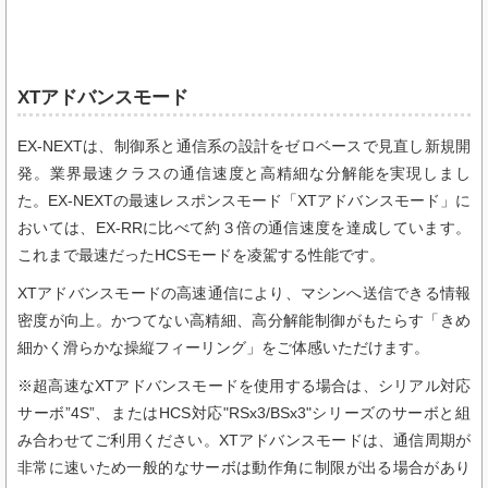
XTアドバンスモード
EX-NEXTは、制御系と通信系の設計をゼロベースで見直し新規開
発。業界最速クラスの通信速度と高精細な分解能を実現しまし
た。EX-NEXTの最速レスポンスモード「XTアドバンスモード」に
おいては、EX-RRに比べて約３倍の通信速度を達成しています。
これまで最速だったHCSモードを凌駕する性能です。
XTアドバンスモードの高速通信により、マシンへ送信できる情報
密度が向上。かつてない高精細、高分解能制御がもたらす「きめ
細かく滑らかな操縦フィーリング」をご体感いただけます。
※超高速なXTアドバンスモードを使用する場合は、シリアル対応
サーボ”4S”、またはHCS対応"RSx3/BSx3"シリーズのサーボと組
み合わせてご利用ください。XTアドバンスモードは、通信周期が
非常に速いため一般的なサーボは動作角に制限が出る場合があり