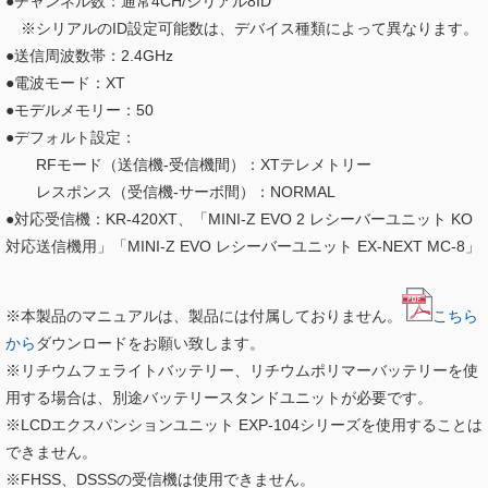
●チャンネル数：通常4CH/シリアル8ID
※シリアルのID設定可能数は、デバイス種類によって異なります。
●送信周波数帯：2.4GHz
●電波モード：XT
●モデルメモリー：50
●デフォルト設定：
RFモード（送信機-受信機間）：XTテレメトリー
レスポンス（受信機-サーボ間）：NORMAL
●対応受信機：KR-420XT、「MINI-Z EVO 2 レシーバーユニット KO
対応送信機用」「MINI-Z EVO レシーバーユニット EX-NEXT MC-8」
※本製品のマニュアルは、製品には付属しておりません。
こちら
から
ダウンロードをお願い致します。
※リチウムフェライトバッテリー、リチウムポリマーバッテリーを使
用する場合は、別途バッテリースタンドユニットが必要です。
※LCDエクスパンションユニット EXP-104シリーズを使用することは
できません。
※FHSS、DSSSの受信機は使用できません。