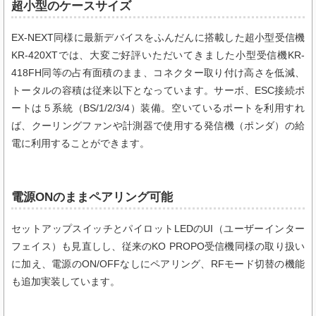
超小型のケースサイズ
EX-NEXT同様に最新デバイスをふんだんに搭載した超小型受信機
KR-420XTでは、大変ご好評いただいてきました小型受信機KR-
418FH同等の占有面積のまま、コネクター取り付け高さを低減、
トータルの容積は従来以下となっています。サーボ、ESC接続ポ
ートは５系統（BS/1/2/3/4）装備。空いているポートを利用すれ
ば、クーリングファンや計測器で使用する発信機（ポンダ）の給
電に利用することができます。
電源ONのままペアリング可能
セットアップスイッチとパイロットLEDのUI（ユーザーインター
フェイス）も見直しし、従来のKO PROPO受信機同様の取り扱い
に加え、電源のON/OFFなしにペアリング、RFモード切替の機能
も追加実装しています。