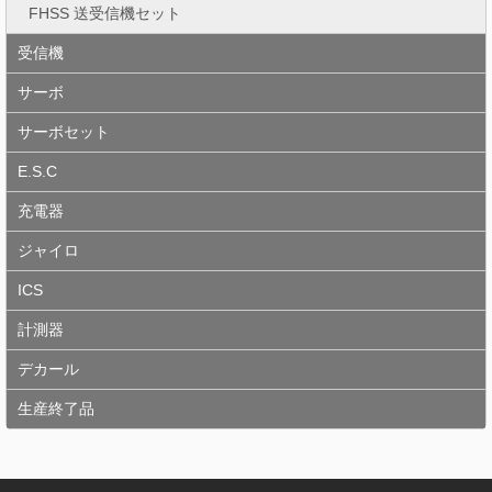
FHSS 送受信機セット
受信機
サーボ
サーボセット
E.S.C
充電器
ジャイロ
ICS
計測器
デカール
生産終了品