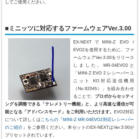
してご使用ください。
■ミニッツに対応するファームウェアVer.3.00
EX-NEXTでMINI-Z EVO /
EVO2を使用するために、ファ
ームウェアVer.3.00をリリース
しました。
MR-04EVO2と
「
MINI-Z EVO 2 レシーバーユ
ニット KO対応送信機用
（
No.82045
）
」を組み合わせ
ることで、
プロポからセッティ
ングを調整できる「テレメトリー機能」と、より高速な通信が可
能となる「アドバンスモード」をご利用いただけます。
EVO2対応
について
詳しくは
こちらの『MINI-Z MR-04EVO2対応レシーバー
のご紹介』
をご参照ください。本セットのEX-NEXTはVer.3.00が
プリセットされています。