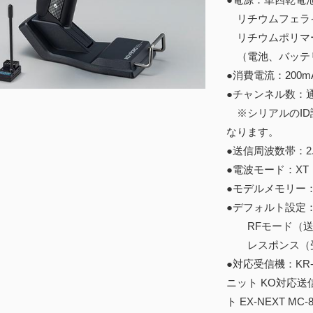
リチウムフェライト
リチウムポリマー
（電池、バッテ
●消費電流：200m
●チャンネル数：通
※シリアルのID
なります。
●送信周波数帯：2.
●電波モード：XT
●モデルメモリー：
●デフォルト設定
RFモード（送信
レスポンス（受信
●対応受信機：KR-4
ニット KO対応送信
ト EX-NEXT MC-