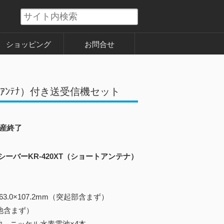
ショッピング
お問合せ
ｰﾄｱﾝﾃﾅ）付き送受信機セット
産終了
ーバーKR-420XT（ショートアンテナ）
163.0×107.2mm（突起部含まず）
電池含まず）
池、ニッケル水素電池×4本