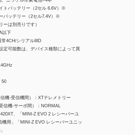
バッテリー（2セル 6.6V）※
バッテリー（2セル7.4V）※
リーは別売りです）
A以下
常4CH/シリアル8ID
設定可能数は、デバイス種類によって異
4GHz
50
：
機-受信機間）：XTテレメトリー
機-サーボ間）：NORMAL
20XT、「MINI-Z EVO 2 レシーバーユ
機用」「MINI-Z EVO レシーバーユニッ
8」