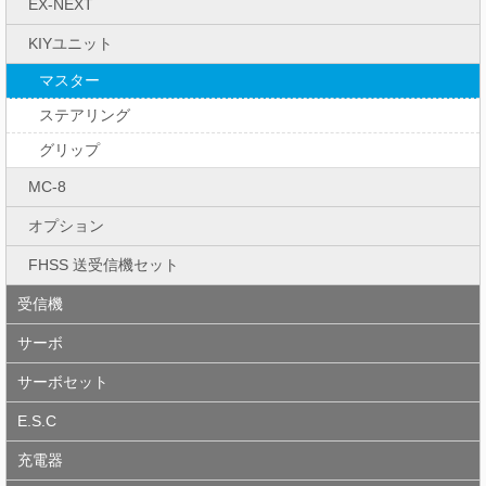
EX-NEXT
KIYユニット
マスター
ステアリング
グリップ
MC-8
オプション
FHSS 送受信機セット
受信機
サーボ
サーボセット
E.S.C
充電器