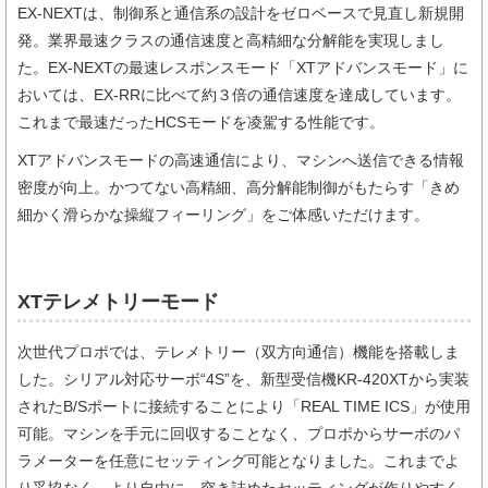
EX-NEXTは、制御系と通信系の設計をゼロベースで見直し新規開
発。業界最速クラスの通信速度と高精細な分解能を実現しまし
た。EX-NEXTの最速レスポンスモード「XTアドバンスモード」に
おいては、EX-RRに比べて約３倍の通信速度を達成しています。
これまで最速だったHCSモードを凌駕する性能です。
XTアドバンスモードの高速通信により、マシンへ送信できる情報
密度が向上。かつてない高精細、高分解能制御がもたらす「きめ
細かく滑らかな操縦フィーリング」をご体感いただけます。
XTテレメトリーモード
次世代プロポでは、テレメトリー（双方向通信）機能を搭載しま
した。シリアル対応サーボ“4S”を、新型受信機KR-420XTから実装
されたB/Sポートに接続することにより「REAL TIME ICS」が使用
可能。マシンを手元に回収することなく、プロポからサーボのパ
ラメーターを任意にセッティング可能となりました。これまでよ