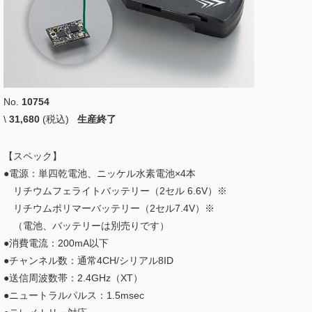
No.
10754
\
31,680
(税込)
生産終了
【スペック】
●電源：単四乾電池、ニッケル水素電池×4本
リチウムフェライトバッテリー（2セル 6.6V）※
リチウムポリマーバッテリー（2セル7.4V）※
（電池、バッテリーは別売りです）
●消費電流：200mA以下
●チャンネル数：通常4CH/シリアル8ID
●送信周波数帯：2.4GHz（XT）
●ニュートラルパルス：1.5msec