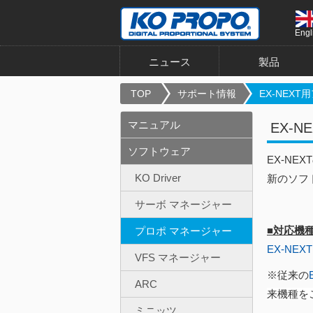
Engl
ニュース
製品
TOP
サポート情報
EX-NEXT用
マニュアル
EX-
ソフトウェア
EX-N
KO Driver
新のソフ
サーボ マネージャー
■対応機
プロポ マネージャー
EX-NEXT
VFS マネージャー
※従来の
ARC
来機種を
ミニッツ