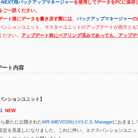
X-NEXT用バックアップマネージャー
を使用してデータをPCに保存
をご一読ください。
デート後にデータを書き戻す際には、
バックアップマネージャー
の
パンションユニット、マスターユニットのアップデートが両方とも
ください。
アップデート前にペアリング済みであっても、アップデ
デート内容
パンションユニット】
01
NEW
ら新たに公開された
MR-04EVO2向けのI.C.S. Manager
におきまし
設定を見直しになりました。これに伴い、エクスパンションユニッ