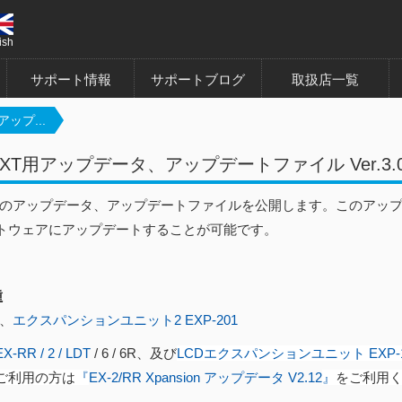
ish
サポート情報
サポートブログ
取扱店一覧
アップ...
NEXT用アップデータ、アップデートファイル Ver.3.
EXTのアップデータ、アップデートファイルを公開します。このアップ
トウェアにアップデートすることが可能です。
種
、
エクスパンションユニット2 EXP-201
EX-RR / 2 / LDT
/ 6 / 6R、及び
LCDエクスパンションユニット EXP-1
ご利用の方は
『
EX-2/RR Xpansion アップデータ V2.12​
』
をご利用