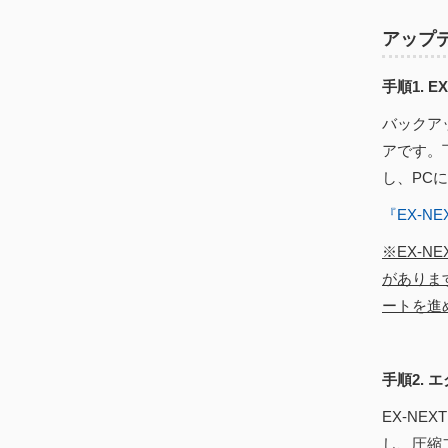
アップ
手順1. 
バックア
アです。
し、PC
『EX-
※EX-
がありま
ートを進
手順2. 
EX-N
し、圧縮