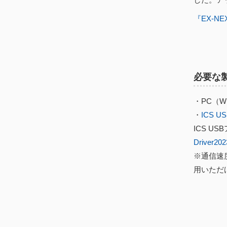
『EX-N
必要な
・PC（Win
・
ICS 
ICS 
Driver202
※通信速度
用いただ