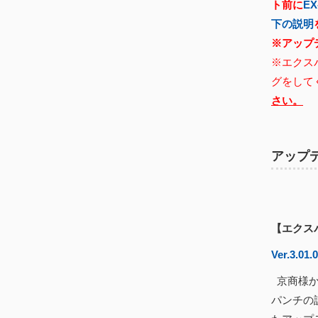
ト前に
E
下の説明
※アップ
※エクス
グをして
さい。
アップ
【エクス
Ver.3.01.
京商様か
パンチの