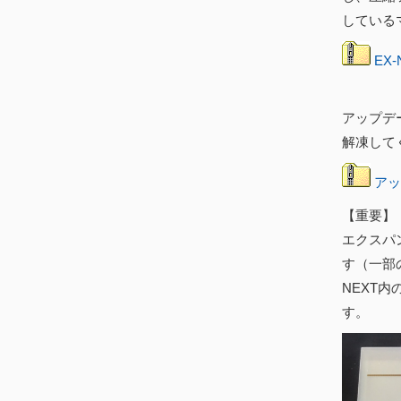
している
EX-
アップデ
解凍して
アッ
【重要】
エクスパン
す（一部
NEXT
す。