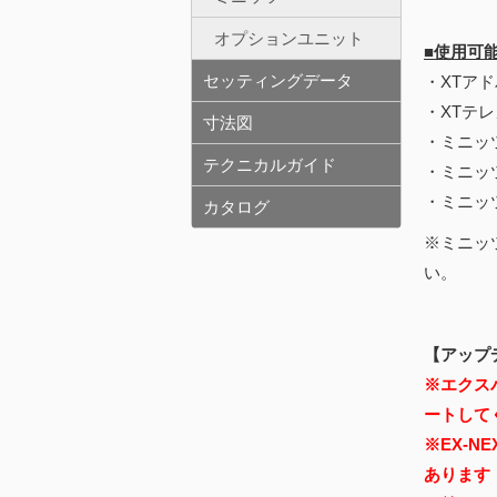
オプションユニット
■使用可
セッティングデータ
・XTアド
・XTテレ
寸法図
・ミニッツ
テクニカルガイド
・ミニッ
・ミニッ
カタログ
※ミニッ
い。
【アップ
※エクスパ
ートして
※EX-
あります