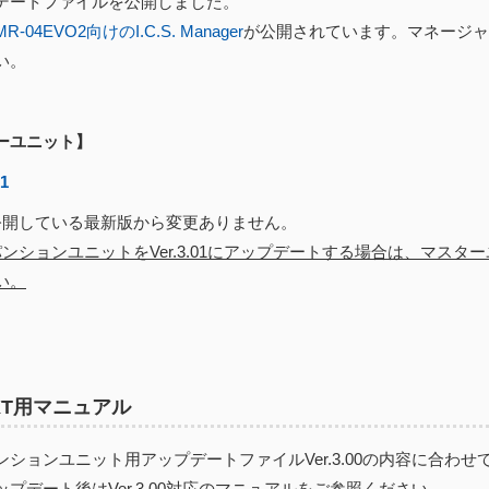
デートファイルを公開しました。
MR-04EVO2向けのI.C.S. Manager
が公開されています。マネージャ
い。
ーユニット】
01
開している最新版から変更ありません。
ンションユニットをVer.3.01にアップデートする場合は、マスターユ
い。
EXT用マニュアル
ションユニット用アップデートファイルVer.3.00の内容に合わせ
プデート後はVer.3.00対応のマニュアルをご参照ください。