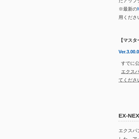
たアップ
※最新の
用くださ
【マスタ
Ver.3.00.
すでに公
エクスパ
てくださ
EX-N
エクスパン
した。アッ