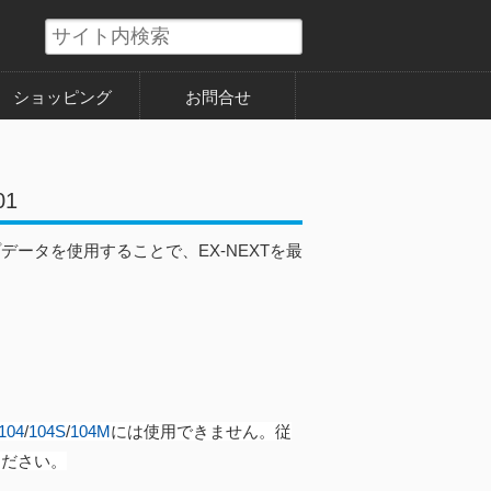
ショッピング
お問合せ
01
データを使用することで、EX-NEXTを最
04
/
104S
/
104M
には使用できません。従
ください。