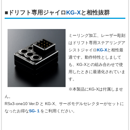
■ドリフト専用ジャイロ
KG-X
と相性抜群
ミーリング加工、レーザー彫刻
はドリフト専用ステアリングア
シストジャイロ
KG-X
と相性最
適です。動作特性としまして
も、KG-Xとの組み合わせで使
用したときに最適化されていま
す。
※本製品にKG-Xは付属しませ
ん。
RSx3-one10 Ver.D と KG-X、サーボモデルセレクターがセットに
なったお得な
SG-１
をご利用ください。