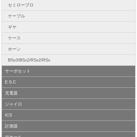
セミロープロ
ケーブル
ギヤ
ケース
ホーン
BSx3/BSx2/RSx2/RSx
サーボセット
E.S.C
充電器
ジャイロ
ICS
計測器
デカール