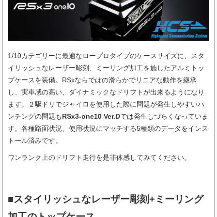
1/10カテゴリーに最適なロープロタイプのケースサイズに、スタ
イリッシュなレーザー彫刻、ミーリング加工を施したアルミトッ
プケースを装備。RSxならではの滑らかでリニアな動作を継承
し、実車感の高い、ダイナミックなドリフトが出来るようになり
ます。２駆ドリでジャイロを使用した際に問題が発生しやすいハ
ンチングの問題も
RSx3-one10 Ver.D
では発生しづらくなっていま
す。各種路面状況、使用状況にマッチする5種類のデータをインス
トール済みです。
ワンランク上のドリフト走行を是非体感してみてください。
■スタイリッシュなレーザー彫刻+ミーリング
加工のトップケース