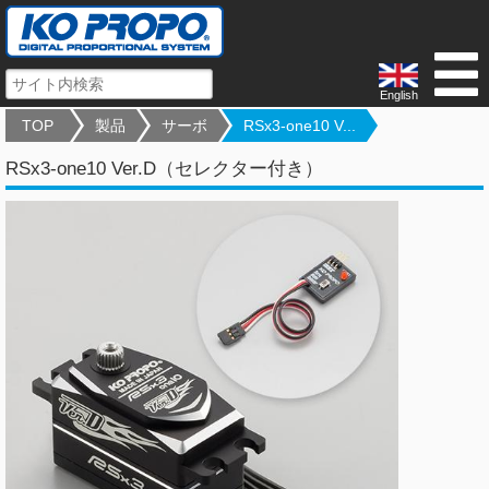
English
TOP
製品
サーボ
RSx3-one10 V...
RSx3-one10 Ver.D（セレクター付き）