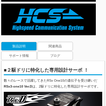
製品説明
関連商品
サポート情報
ブログ
■２駆ドリに特化した専用設計サーボ ！
数々のレースで活躍してきたRSx One10の遺伝子を受け継いだ
RSx3-
one10 Ver.D
は、2駆ドリに特化した専用設計サーボです。