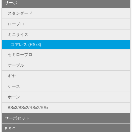
サーボ
スタンダード
ロープロ
ミニサイズ
コアレス (RSx3)
セミロープロ
ケーブル
ギヤ
ケース
ホーン
BSx3/BSx2/RSx2/RSx
サーボセット
E.S.C