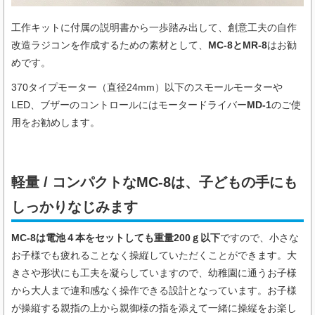
工作キットに付属の説明書から一歩踏み出して、創意工夫の自作
改造ラジコンを作成するための素材として、
MC-8とMR-8
はお勧
めです。
370タイプモーター（直径24mm）以下のスモールモーターや
LED、ブザーのコントロールにはモータードライバー
MD-1
のご使
用をお勧めします。
軽量 / コンパクトなMC-8は、子どもの手にも
しっかりなじみます
MC-8は電池４本をセットしても重量200ｇ以下
ですので、小さな
お子様でも疲れることなく操縦していただくことができます。大
きさや形状にも工夫を凝らしていますので、幼稚園に通うお子様
から大人まで違和感なく操作できる設計となっています。お子様
が操縦する親指の上から親御様の指を添えて一緒に操縦をお楽し