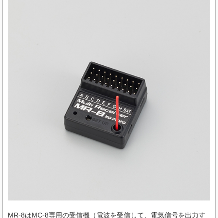
MR-8はMC-8専用の受信機（電波を受信して、電気信号を出力す