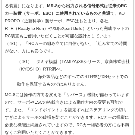
る装置）になります。
MR-8から出力される信号形式は従来のRC
カー装置（サーボ、ESC）に使用されているものと共通
で、KO
PROPO（近藤科学）製サーボ、ESCはもとより、各社
RTR（Ready to Run）やXB(eXpart Build）といった完成キットの
RC装置もご使用いただくことが可能な設計としています
（※1）。「RCカーの組み立てに自信がない」「組み立ての時間
がない」方にも安心です。
（※1）：タミヤ模型（TAMIYA)XBシリーズ、京商株式会社
（KYOSHO）RTR調べ。
海外製品などのすべてのRTR並びXBセットでの
動作を保証するものではありません。
MC-8には操作の方向を変える「リバース」機能が備わっています
ので、サーボやESCの搭載向きによる動作方向の変更も可能で
す。また、「エンドポイント」を設定すればステアリングの切り
すぎによるサーボの破損を防ぐことができます。RCカーの操縦に
必要な機能は網羅されていますので、RCカー経験者の方にも不満
なくご利用いただくことができます。