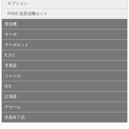
オプション
FHSS 送受信機セット
受信機
サーボ
サーボセット
E.S.C
充電器
ジャイロ
ICS
計測器
デカール
生産終了品