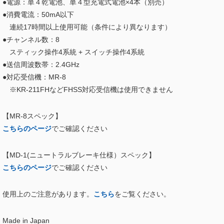
●電源：単４乾電池、単４型充電式電池×4本（別売）
●消費電流：50mA以下
連続17時間以上使用可能（条件により異なります）
●チャンネル数：8
スティック操作
4系統
+ スイッチ操作
4
系統
●送信周波数帯：2.4GHz
●対応受信機：MR-8
※KR-211FHなどFHSS対応受信機は使用できません
【MR-8スペック】
こちらのページ
でご確認ください
【MD-1(ニュートラルブレーキ仕様）スペック】
こちらのページ
でご確認ください
使用上のご注意があります。
こちら
をご覧ください。
Made in Japan