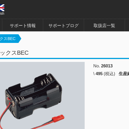
ish
サポート情報
サポートブログ
取扱店一覧
クスBEC
ックスBEC
No.
26013
\
495
(税込)
生産