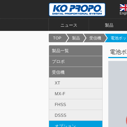
Engl
ニュース
製品
TOP
製品
受信機
電池ボッ
製品一覧
電池ボ
プロポ
受信機
XT
MX-F
FHSS
DSSS
オプション