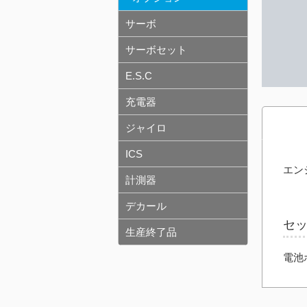
サーボ
サーボセット
E.S.C
充電器
ジャイロ
ICS
エン
計測器
デカール
セ
生産終了品
電池