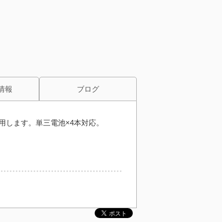
情報
ブログ
用します。単三電池×4本対応。