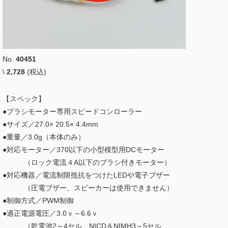
No.
40451
\
2,728
(税込)
【スペック】
●ブラシモーター専用スピードコンローラー
●サイズ／27.0× 20.5× 4.4mm
●重量／3.0g（本体のみ）
●対応モーター／370以下の小型模型用DCモーター
（ロック電流４A以下のブラシ付きモーター）
●対応機器／電流制限抵抗をつけたLEDや電子ブザー
（圧電ブザー、スピーカーは使用できません）
●制御方式／PWM制御
●適正電源電圧／3.0ｖ～6.6ｖ
（乾電池2～4セル、NICD＆NIMH3～5セル、