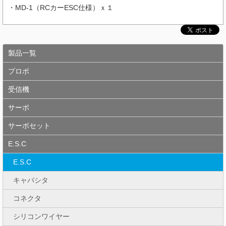
・MD-1（RCカーESC仕様）ｘ１
製品一覧
プロポ
受信機
サーボ
サーボセット
E.S.C
E.S.C
キャパシタ
コネクタ
シリコンワイヤー