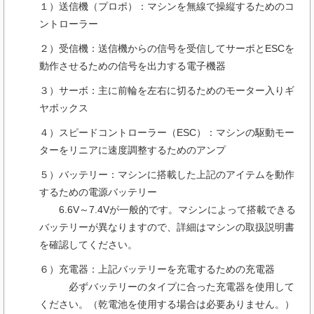
１）送信機（プロポ）：マシンを無線で操縦するためのコ
ントローラー
２）受信機：送信機からの信号を受信してサーボとESCを
動作させるための信号を出力する電子機器
３）サーボ：主に前輪を左右に切るためのモーター入りギ
ヤボックス
４）スピードコントローラー（ESC）：マシンの駆動モー
ターをリニアに速度調整するためのアンプ
５）バッテリー：マシンに搭載した上記のアイテムを動作
するための電源バッテリー
6.6V～7.4Vが一般的です。マシンによって搭載できる
バッテリーが異なりますので、詳細はマシンの取扱説明書
を確認してください。
６）充電器：上記バッテリーを充電するための充電器
必ずバッテリーのタイプに合った充電器を使用して
ください。（乾電池を使用する場合は必要ありません。）