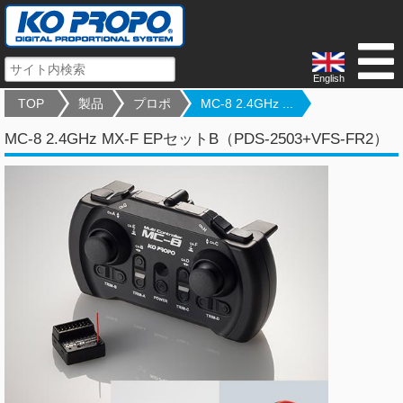
English
TOP
製品
プロポ
MC-8 2.4GHz ...
MC-8 2.4GHz MX-F EPセットB（PDS-2503+VFS-FR2）