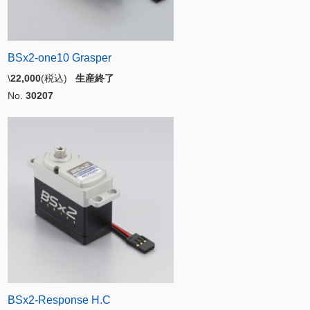
BSx2-one10 Grasper
\
22,000
(税込)
生産終了
No.
30207
BSx2-Response H.C