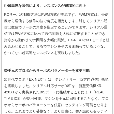
①超高速な通信により、レスポンスが飛躍的に向上
RCサーボの制御方法はPWM方式が主流です。PWM方式は、受信
機から送信する信号の波で角度を指定します。対してシリアル通
信は数値でサーボの角度を指定することができます。シリアル通
信ではPWM方式に比べて通信間隔を大幅に短縮することができ、
指令から動作までの間隔を大幅に削減。EX-NEXTのXTモードと組
み合わせることで、まるでマシンをそのまま触っているような、
かつてない超高速なレスポンスを実現しました。
②手元のプロポからサーボのパラメーターを変更可能
次世代プロポ「EX-NEXT」は、テレメトリー（双方向通信）機能
を搭載しました。シリアル対応サーボ“4S”を、新型受信機KR-
420XTから実装されたB/Sポートに接続することにより「REAL
TIME ICS」が使用可能。マシンを手元に回収することなく、プロ
ポからサーボのパラメーターを任意にセッティング可能となりま
した。これまでより妥協なく、より自由に、突き詰めたセッティ