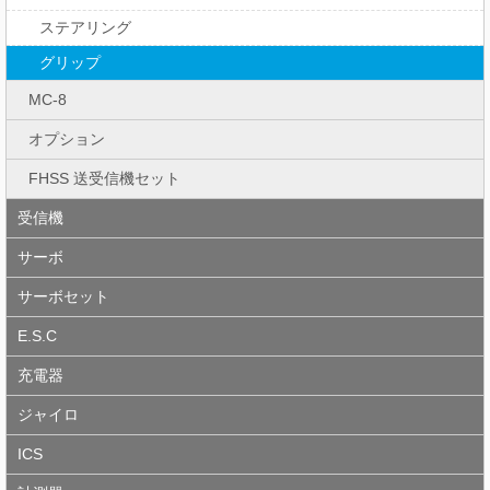
ステアリング
グリップ
MC-8
オプション
FHSS 送受信機セット
受信機
サーボ
サーボセット
E.S.C
充電器
ジャイロ
ICS