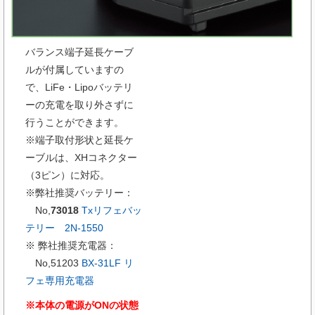
バランス端子延長ケーブ
ルが付属していますの
で、LiFe・Lipoバッテリ
ーの充電を取り外さずに
行うことができます。
※端子取付形状と延長ケ
ーブルは、XHコネクター
（3ピン）に対応。
※弊社推奨バッテリー：
No,
73018
Txリフェバッ
テリー 2N-1550
※ 弊社推奨充電器：
No,51203
BX-31LF リ
フェ専用充電器
※本体の電源がONの状態