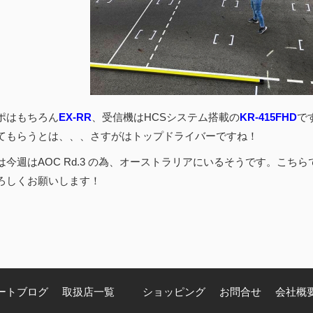
ポはもちろん
EX-RR
、受信機はHCSシステム搭載の
KR-415FHD
で
てもらうとは、、、さすがはトップドライバーですね！
は今週はAOC Rd.3 の為、オーストラリアにいるそうです。こち
ろしくお願いします！
ートブログ
取扱店一覧
ショッピング
お問合せ
会社概