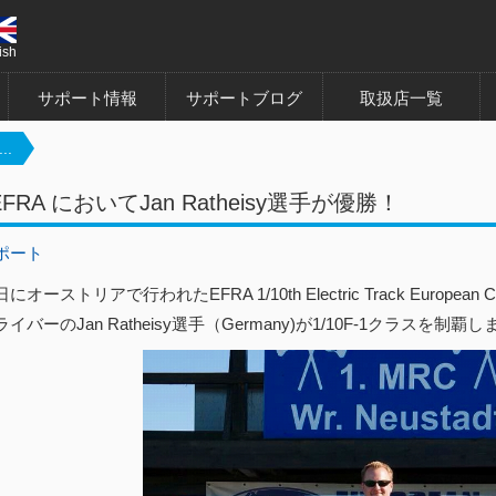
ish
サポート情報
サポートブログ
取扱店一覧
..
 EFRA においてJan Ratheisy選手が優勝！
ポート
日にオーストリアで行われたEFRA 1/10th Electric Track European
イバーのJan Ratheisy選手（Germany)が1/10F-1クラス