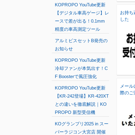
KOPROPO YouTube更新
お持ち
【デジタル車高ゲージ】レ
した
ースで差が出る！0.1mm
精度の車高測定ツール
アルミビスセットB発売の
お知らせ
KOPROPO YouTube更新
冷却ファンが本気出す！C
F Boosterで風圧強化
メール
KOPROPO YouTube更新
際のご
【KR-242登場】KR-420XT
との違いを徹底解説｜KO
PROPO 新型受信機
KOグランプリ2025 in スー
パーラジコン大宮店 開催