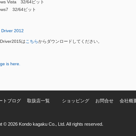
s Vista 32/64ビット
ws7
32/64ビット
river 2012
river2015は
こちら
からダウンロードしてください。
ge is here.
ートブログ
取扱店一覧
ショッピング
お問合せ
会社概
t © 2026 Kondo kagaku Co., Ltd. All rights reserved.