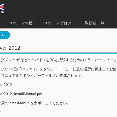
ish
サポート情報
サポートブログ
取扱店一覧
012
ver 2012
SBアダプターHSなどのデバイスをPCと接続するためのドライバーソフト
クよりZIP形式のファイルをダウンロードし、任意の場所に解凍してお
とマニュアルとドライバーフォルダが作成されます。
er 2012
r2012_InstallManual.pdf
のInstallManualを参考にしてください。
：