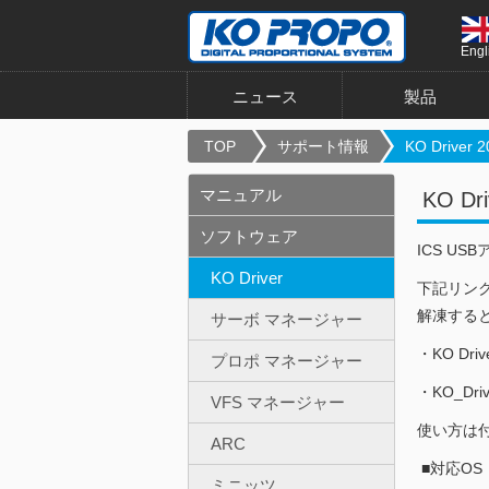
Engl
ニュース
製品
TOP
サポート情報
KO Driver 2
マニュアル
KO Dri
ソフトウェア
ICS U
KO Driver
下記リン
解凍する
サーボ マネージャー
・KO Driv
プロポ マネージャー
・KO_Drive
VFS マネージャー
使い方は付属
ARC
■対応OS
ミニッツ