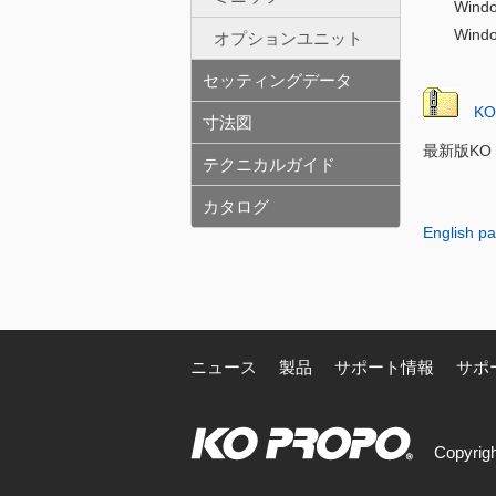
Window
Windo
オプションユニット
セッティングデータ
KO D
寸法図
最新版KO D
テクニカルガイド
カタログ
English pa
ニュース
製品
サポート情報
サポ
Copyrigh