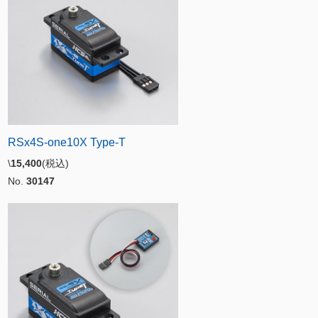
RSx4S-one10X Type-T
\
15,400
(税込)
No.
30147