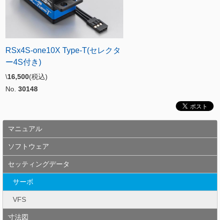
RSx4S-one10X Type-T(セレクタ
ー4S付き)
\
16,500
(税込)
No.
30148
マニュアル
ソフトウェア
セッティングデータ
サーボ
VFS
寸法図