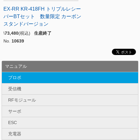
EX-RR KR-418FH トリプルレシー
バーBTセット 数量限定 カーボン
スタンドバージョン
\
73,480
(税込)
生産終了
No.
10639
マニュアル
プロポ
受信機
RFモジュール
サーボ
ESC
充電器