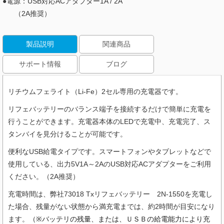
●電源：USB対応ACアダプター1A / 2A
（2A推奨）
製品説明
関連商品
サポート情報
ブログ
リチウムフェライト（Li-Fe）2セル専用の充電器です。
リフェバッテリーのバランス端子を接続するだけで簡単に充電を
行うことができます。充電器本体のLEDで充電中、充電完了、ス
タンバイを見分けることが可能です。
便利なUSB給電タイプです。スマートフォンやタブレットなどで
使用している、出力5V1A～2AのUSB対応ACアダプターをご利用
ください。（2A推奨）
充電時間は、弊社73018 Txリフェバッテリー 2N-1550を充電し
た場合、残量がない状態から満充電までは、約2時間が目安になり
ます。
（
※
バッテリの残量、または、
ＵＳＢの給電能力により充