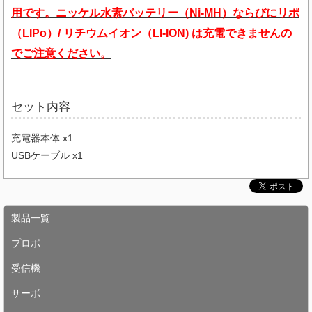
用です。ニッケル水素バッテリー（Ni-MH）ならびにリポ
（LIPo）/ リチ
ウムイオン（LI-ION) は充電できませんの
でご注意ください。
セット内容
充電器本体 x1
USBケーブル x1
製品一覧
プロポ
受信機
サーボ