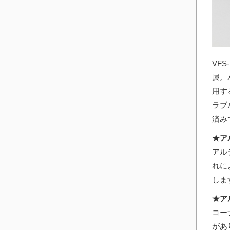
VF
属。
用す
ラブ
済み
★ア
アル
れに
しま
★ア
コー
があ