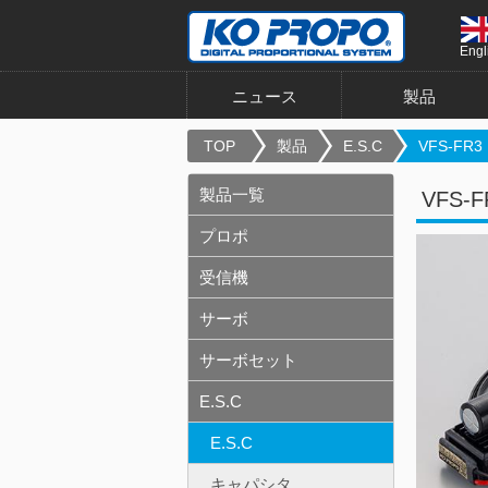
Engl
ニュース
製品
TOP
製品
E.S.C
VFS-FR3
製品一覧
VFS-F
プロポ
受信機
サーボ
サーボセット
E.S.C
E.S.C
キャパシタ