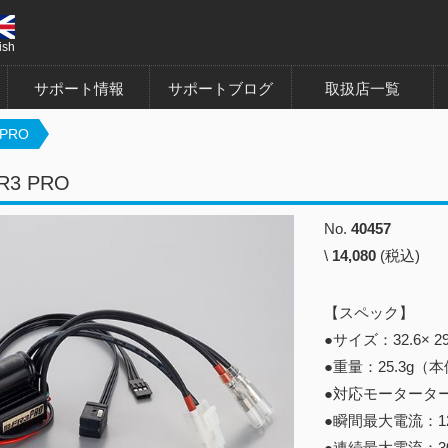
ish
サポート情報
サポートブログ
取扱店一覧
 PRO
R3 PRO
No.
40457
\
14,080
(税込)
【スペック】
●サイズ：32.6× 2
●重量：25.3g（
●対応モータータ
●瞬間最大電流：12
●連続最大電流：30