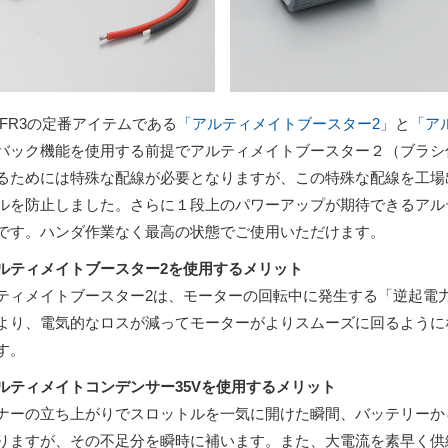
S-FR3の定番アイテムである
「アルティメイトブースター2」
と
「ア
バック機能を使用する前提でアルティメイトブースター２（ブラシ
るためには特殊な配線が必要となりますが、この特殊な配線を工場
ルを防止しました。
さらに１段上のパワーアップが期待できるアル
です。ハンダ作業なく最高の状態でご使用いただけます。
ルティメイトブースター2を使用するメリット
ティメイトブースター2は、モーターの回転中に発生する「逆起電
より、電気的なロスが減ってモーターがよりスムーズに回るように
す。
ルティメイトコンデンサー35Vを使用するメリット
ナーの立ち上がりでスロットルを一気に開けた瞬間、バッテリーか
りますが、その不足分を瞬時に補います。また、大電流を素早く供