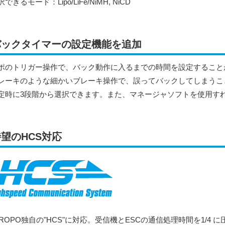
できるモード：Lipo/LiFe/NiMH, NiCD
バックタイマーの設定機能を追加
ポのトリガー操作で、バック動作に入るまでの時間を設定すること
レーキのような細かいブレーキ操作で、誤ってバックしてしまうこ
定時に3段階から選択できます。また、マネージャソフトを使用す
待望のHCS対応
PROPO独自の"HCS"に対応。
受信機とESCの通信処理時間を1/4 