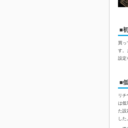
■
買っ
す。
設定
■
リチ
は低
た設
した