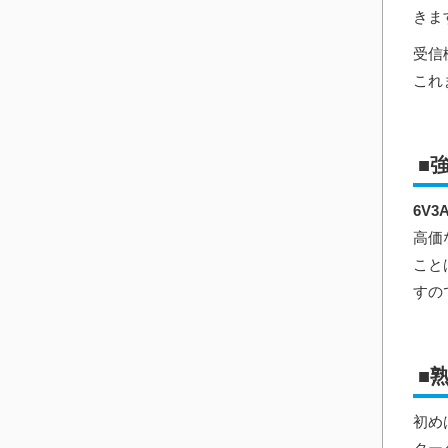
きま
受信
これ
■
6V3
高価
こと
すの
■
初め