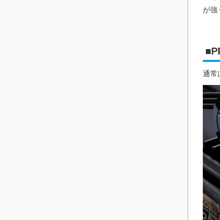
が強
■
通常