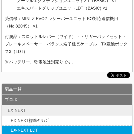
ノーマルエクステンションユニット2.1（BASIC） ×1
エキスパートグリップユニットLDT（BASIC) ×1
受信機：MINI-Z EVO2 レシーバーユニット KO対応送信機用
（
No.82045
） ×1
付属品：スロットルレバー（ワイド）・トリガーパッドセット・
ブレーキスペーサー・バランス端子延長ケーブル・TX電池ボック
ス3（LDT)
※バッテリー、乾電池は別売りです。
製品一覧
プロポ
EX-NEXT
EX-NEXT標準ｸﾞﾘｯﾌﾟ
EX-NEXT LDT