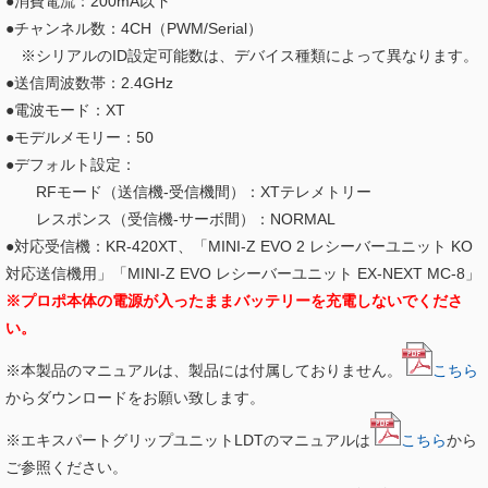
●消費電流：200mA以下
●チャンネル数：4CH（PWM/Serial）
※シリアルのID設定可能数は、デバイス種類によって異なります。
●送信周波数帯：2.4GHz
●電波モード：XT
●モデルメモリー：50
●デフォルト設定：
RFモード（送信機-受信機間）：XTテレメトリー
レスポンス（受信機-サーボ間）：NORMAL
●対応受信機：KR-420XT、「MINI-Z EVO 2 レシーバーユニット KO
対応送信機用」「MINI-Z EVO レシーバーユニット EX-NEXT MC-8」
※プロポ本体の電源が入ったままバッテリーを充電しないでくださ
い。
※本製品のマニュアルは、製品には付属しておりません。
こちら
からダウンロードをお願い致します。
※エキスパートグリップユニットLDTのマニュアルは
こちら
から
ご参照ください。