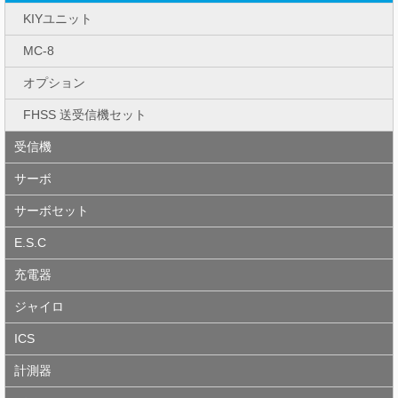
KIYユニット
MC-8
オプション
FHSS 送受信機セット
受信機
サーボ
サーボセット
E.S.C
充電器
ジャイロ
ICS
計測器