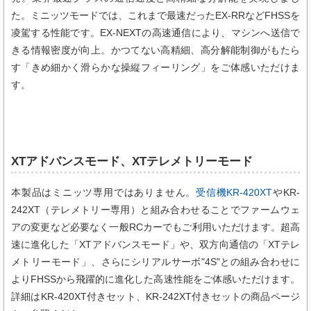
た。ミニッツモードでは、これまで最速だったEX-RRなどFHSSを
凌駕する性能です。EX-NEXTの高速通信により、マシンへ送信で
きる情報密度が向上。かつてない高精細、高分解能制御がもたら
す「きめ細かく滑らかな操縦フィーリング」をご体感いただけま
す。
XTアドバンスモード、XTテレメトリーモード
本製品はミニッツ専用ではありません。
受信機KR-420XT
やKR-
242XT（テレメトリー専用）と組み合わせることでファームウェ
アの変更など必要なく一般RCカーでもご利用いただけます。超高
速に進化した「XTアドバンスモード」や、双方向通信の「XTテレ
メトリーモード」、さらにシリアルサーボ"4S"との組み合わせに
よりFHSSから飛躍的に進化した高速性能をご体感いただけます。
詳細はKR-420XT付きセット、KR-242XT付きセットの商品ページ