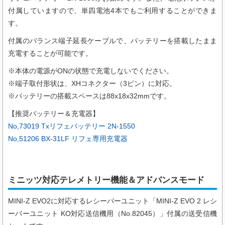
付属していますので、単四電池4本でもご利用することができま
す。
付属のバランス端子延長ケーブルで、バッテリーを搭載したまま
充電することが可能です。
※本体の電源がONの状態で充電しないでください。
※端子取付形状は、XHコネクター（3ピン）に対応。
※バッテリーの搭載スペースは88x18x32mmです。
【推奨バッテリー＆充電器】
No,73019 Txリフェバッテリー 2N-1550
No,51206 BX-31LF リフェ専用充電器
ミニッツ対応テレメトリー機能＆アドバンスモード
MINI-Z EVO2に対応するレシーバーユニット「
MINI-Z EVO 2 レシ
ーバーユニット KO対応送信機用（
No.82045
）
」付属の送受信機