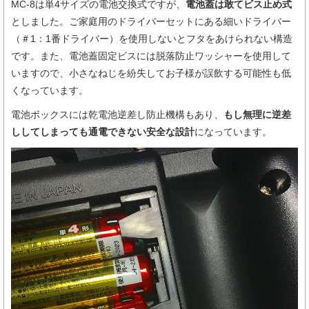
MC-8は単4サイズの電池交換式ですが、
電池蓋は敢てビス止め式
としました。ご家庭用のドライバーセットにある細いドライバー
（＃1：1番ドライバー）を使用しないとフタをあけられない構造
です。また、電池蓋固定ビスには脱落防止ワッシャーを使用して
いますので、小さなねじを紛失してお子様が誤飲する可能性も低
くなっています。
電池ボックスには乾電池逆差し防止機構もあり、
もし無理に逆差
ししてしまっても通電できない安全な設計
になっています。