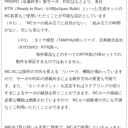
PROPO（近藤科学）製サーボ、ESCはもとより、各社
RTR（Ready to Run）やXB(eXpart Build）といった完成キットの
RC装置もご使用いただくことが可能な設計としています
（※1）。「RCカーの組み立てに自信がない」「組み立ての時間
がない」方にも安心です。
（※1）：タミヤ模型（TAMIYA)XBシリーズ、京商株式会社
（KYOSHO）RTR調べ。
海外製品などのすべてのRTR並びXBセットでの
動作を保証するものではありません。
MC-8には操作の方向を変える「リバース」機能が備わっています
ので、サーボやESCの搭載向きによる動作方向の変更も可能で
す。また、「エンドポイント」を設定すればステアリングの切り
すぎによるサーボの破損を防ぐことができます。RCカーの操縦に
必要な機能は網羅されていますので、RCカー経験者の方にも不満
なくご利用いただくことができます。
MR-8は取り扱いも非常に簡単で、MC-8で使用したいチャンネル