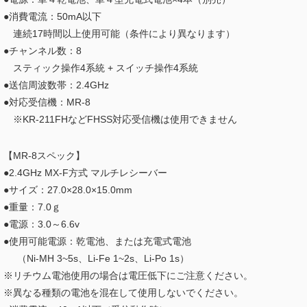
●消費電流：50mA以下
連続17時間以上使用可能（条件により異なります）
●チャンネル数：8
スティック操作
4系統
+ スイッチ操作
4
系統
●送信周波数帯：2.4GHz
●対応受信機：MR-8
※KR-211FHなどFHSS対応受信機は使用できません
【MR-8スペック】
●2.4GHz MX-F方式 マルチレシーバー
●サイズ：27.0×28.0×15.0mm
●重量：7.0ｇ
●電源：3.0～6.6v
●使用可能電源：乾電池、または充電式電池
（Ni-MH 3~5s、Li-Fe 1~2s、Li-Po 1s）
※リチウム電池使用の場合は電圧低下にご注意ください。
※異なる種類の電池を混在して使用しないでください。