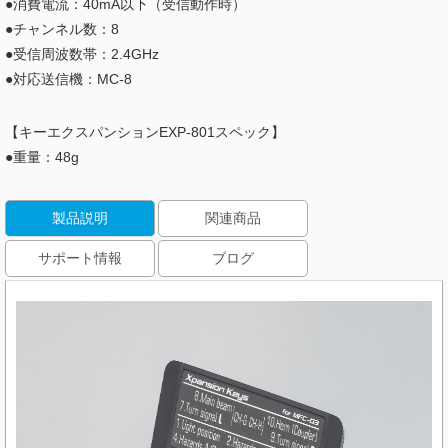
●消費電流：40mA以下（受信動作時）
●チャンネル数：8
●受信周波数帯：2.4GHz
●対応送信機：MC-8
【キーエクスパンションEXP-801スペック】
●重量：48g
製品説明
関連商品
サポート情報
ブログ