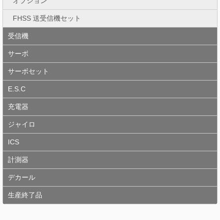
オプション
FHSS 送受信機セット
受信機
サーボ
サーボセット
E.S.C
充電器
ジャイロ
ICS
計測器
デカール
生産終了品