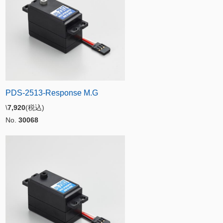
PDS-2513-Response M.G
\
7,920
(税込)
No.
30068