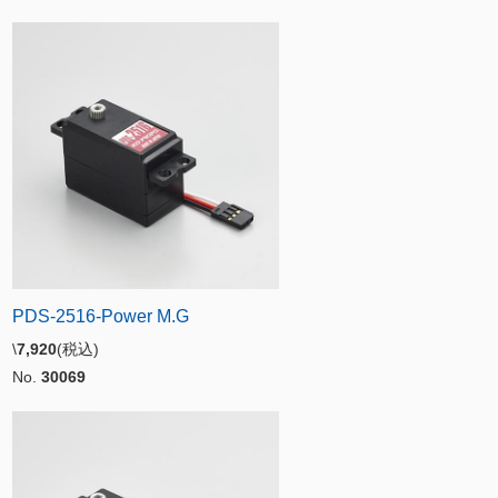
PDS-2516-Power M.G
\
7,920
(税込)
No.
30069