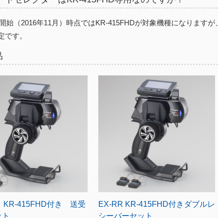
販売開始（2016年11月）時点ではKR-415FHDが対象機種になりま
定です。
品
 KR-415FHD付き 送受
EX-RR KR-415FHD付きダブルレ
ット
シーバーセット