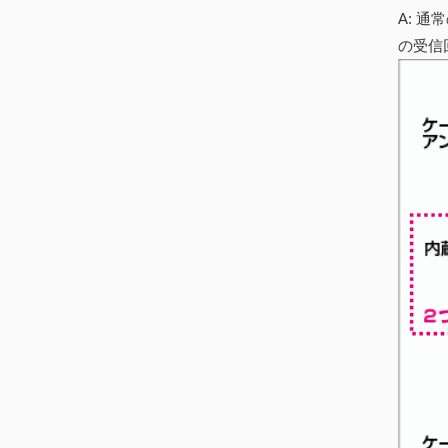
A: 
の受信