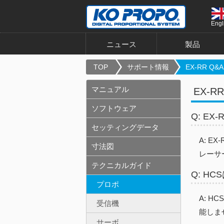
Engl
ニュース
製品
TOP
サポート情報
EX-RR Q&A
マニュアル
EX-RR
ソフトウェア
Q: E
セッティングデータ
A: 
寸法図
レーサ
テクニカルガイド
Q: H
プロポ
A: 
受信機
能しま
サーボ