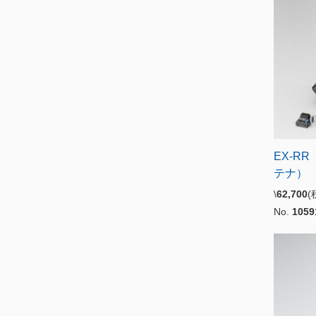
EX-RR
テナ） 
\
62,700
No.
1059