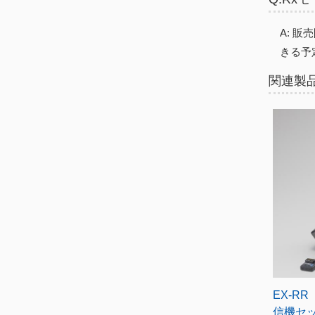
A: 
きる予
関連製
EX-RR
信機セ