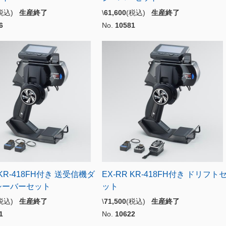
(税込)
生産終了
\
61,600
(税込)
生産終了
6
No.
10581
 KR-418FH付き 送受信機ダ
EX-RR KR-418FH付き ドリフト
シーバーセット
ット
(税込)
生産終了
\
71,500
(税込)
生産終了
1
No.
10622