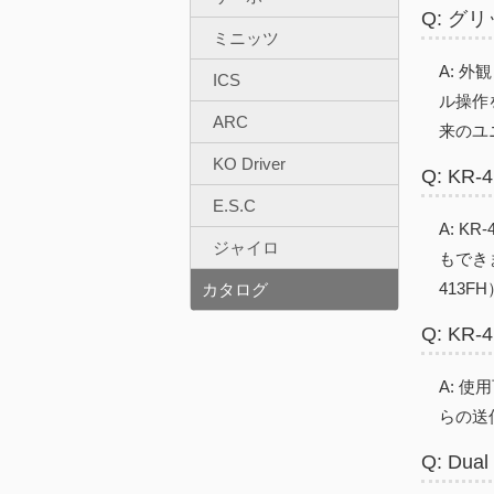
Q: 
ミニッツ
A: 
ICS
ル操作
ARC
来のユ
KO Driver
Q: K
E.S.C
A: 
ジャイロ
もできま
413FH
カタログ
Q: K
A: 
らの送
Q: D