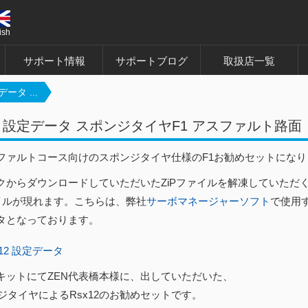
ish
サポート情報
サポートブログ
取扱店一覧
データ ...
12 設定データ スポンジタイヤF1 アスファルト路面
ファルトコース向けのスポンジタイヤ仕様のF1お勧めセットになり
クからダウンロードしていただいたZiPファイルを解凍していただ
ァイルが現れます。こちらは、弊社
サーボマネージャーソフト
で使用
タとなっております。
x12 設定データ
ーキットにてZEN代表橋本様に、出していただいた、
ンジタイヤによるRsx12のお勧めセットです。