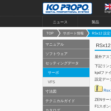
Engl
ニュース
製品
TOP
サポート情報
RSx12 設定
マニュアル
RSx
ソフトウェア
屋外アス
セッティングデータ
下記リン
サーボ
kpdフ
設定デー
VFS
Rs
寸法図
ZENサ
テクニカルガイド
F1スポ
カタログ